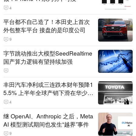
4
平台都不自己造了！本田史上首次
外包整车平台 接盘的是印度公司
9
字节跳动推出大模型SeedRealtime
国产算力逻辑有望持续加强
丰田汽车净利或三连跌本财年预降1
5.5% 上半年全球产销下滑在华少卖
14.3万辆
4
继 OpenAI、Anthropic 之后，Meta
AI 模型测试期间也发生“越界”事件
9