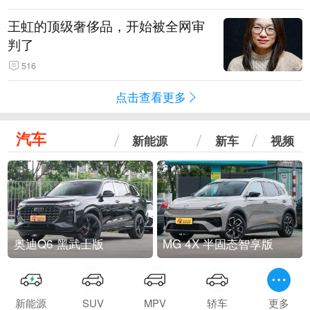
王虹的顶级奢侈品，开始被全网审
判了
516
点击查看更多
汽车
新能源
新车
视频
奥迪Q6 黑武士版
MG 4X 半固态智享版
新能源
SUV
MPV
轿车
更多