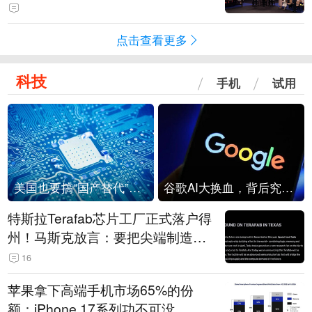
点击查看更多
科技
手机
试用
美国也要搞“国产替代”？先算清三笔账
谷歌AI大换血，背后究竟发生了什么？
特斯拉Terafab芯片工厂正式落户得
州！马斯克放言：要把尖端制造带
回美国
16
苹果拿下高端手机市场65%的份
额：iPhone 17系列功不可没