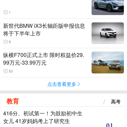
1
新世代BMW iX3长轴距版申报信息
将于下半年上市
8
纵横F700正式上市 限时权益价29.
99万元-33.99万元
50
点击查看更多
教育
高考
416分、初试第一！为鼓励初中生
女儿 41岁妈妈考上了研究生