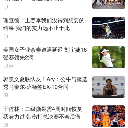
理查德：上赛季我们没得到想要的
结果 我们的实力远不止于此
美国女子业余赛遭遇延迟 刘宇婕16
强赛领先2洞
20
郭昊文夏联队友！Ary：公牛与落选
秀马奎尔·萨顿签EX-10合同
王哲林：二级撕裂需4周时间恢复
我努力过 带伤打总决赛不会后悔