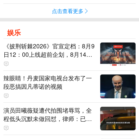
点击查看更多
娱乐
《披荆斩棘2026》官宣定档：8月9
日12：00上线超前企划，8月14日
初见面直播，8月15日、16日两天
进行初舞台直播
辣眼睛！丹麦国家电视台发布了一
段恶搞因凡蒂诺的视频
演员田曦薇疑遭代拍围堵辱骂，全
程低头沉默未做回怼，律师：已超
出公众人物应容忍的合理界限