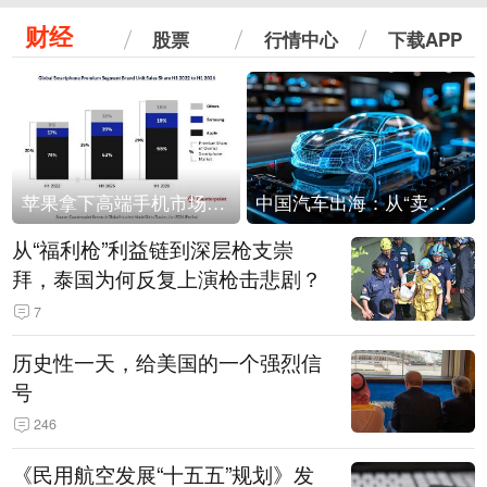
财经
股票
行情中心
下载APP
苹果拿下高端手机市场65%的份额：iPhone 17系列功不可没
中国汽车出海：从“卖出去”到“走进去”
从“福利枪”利益链到深层枪支崇
拜，泰国为何反复上演枪击悲剧？
7
历史性一天，给美国的一个强烈信
号
246
《民用航空发展“十五五”规划》发