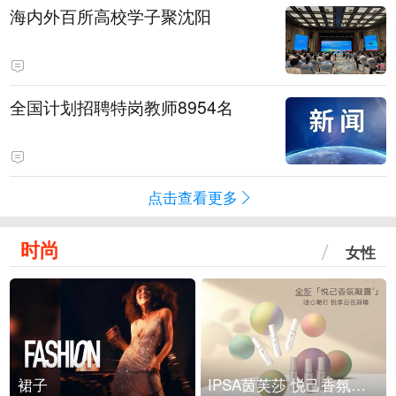
海内外百所高校学子聚沈阳
全国计划招聘特岗教师8954名
点击查看更多
时尚
女性
裙子
IPSA茵芙莎 悦己香氛凝露上市