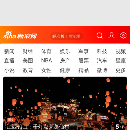
标准版
智能版
新闻
财经
体育
娱乐
军事
科技
视频
直播
美图
NBA
房产
股票
汽车
星座
小说
教育
女性
健康
精品
微博
更多
图集
6
上海：七彩稻田画迎最佳观赏期
/
6