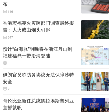
布
146
香港宏福苑火灾跨部门调查最终报
告：大火或由烟头引起
647
预计“白海豚”明晚将在浙江舟山到
福建福鼎一带沿海登陆
伊朗官员称防务协议无法保障沙特
安全
7
哥伦比亚新任总统德拉埃斯普列亚
宣誓就职