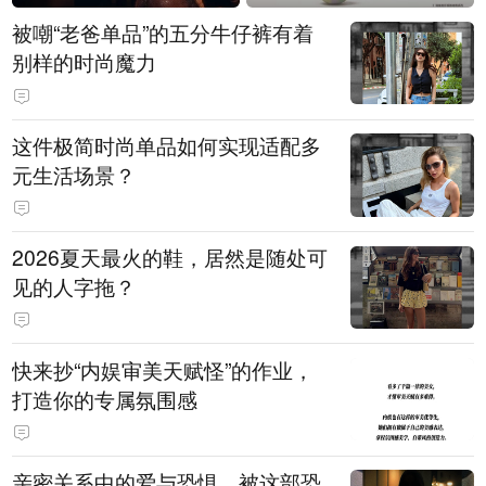
被嘲“老爸单品”的五分牛仔裤有着
别样的时尚魔力
这件极简时尚单品如何实现适配多
元生活场景？
2026夏天最火的鞋，居然是随处可
见的人字拖？
快来抄“内娱审美天赋怪”的作业，
打造你的专属氛围感
亲密关系中的爱与恐惧，被这部恐