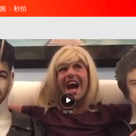
频
秒拍
02:56