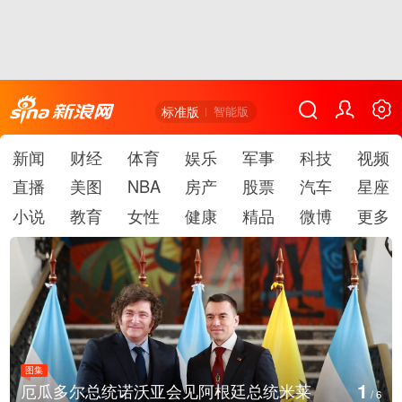
标准版
智能版
新闻
财经
体育
娱乐
军事
科技
视频
直播
美图
NBA
房产
股票
汽车
星座
小说
教育
女性
健康
精品
微博
更多
图集
1
厄瓜多尔总统诺沃亚会见阿根廷总统米莱
/
6