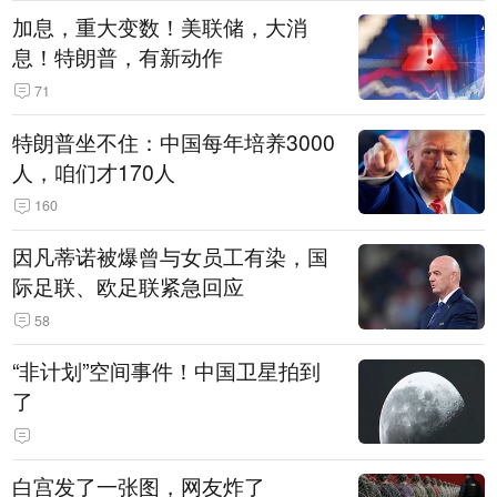
加息，重大变数！美联储，大消
息！特朗普，有新动作
71
特朗普坐不住：中国每年培养3000
人，咱们才170人
160
因凡蒂诺被爆曾与女员工有染，国
际足联、欧足联紧急回应
58
“非计划”空间事件！中国卫星拍到
了
白宫发了一张图，网友炸了