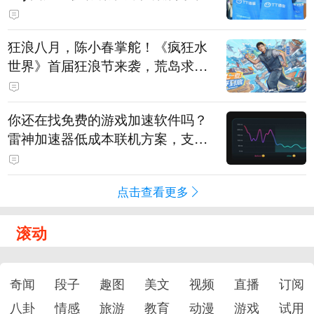
狂浪八月，陈小春掌舵！《疯狂水
世界》首届狂浪节来袭，荒岛求生
直播即将开启
你还在找免费的游戏加速软件吗？
雷神加速器低成本联机方案，支持
免费试用
点击查看更多
滚动
奇闻
段子
趣图
美文
视频
直播
订阅
八卦
情感
旅游
教育
动漫
游戏
试用