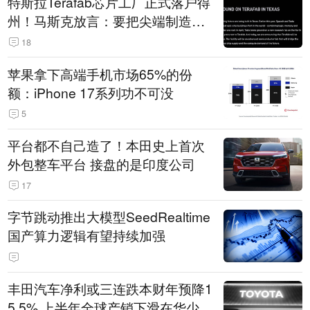
特斯拉Terafab芯片工厂正式落户得
州！马斯克放言：要把尖端制造带
回美国
18
苹果拿下高端手机市场65%的份
额：iPhone 17系列功不可没
5
平台都不自己造了！本田史上首次
外包整车平台 接盘的是印度公司
17
字节跳动推出大模型SeedRealtime
国产算力逻辑有望持续加强
丰田汽车净利或三连跌本财年预降1
5.5% 上半年全球产销下滑在华少卖