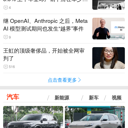
14.3万辆
4
继 OpenAI、Anthropic 之后，Meta
AI 模型测试期间也发生“越界”事件
9
王虹的顶级奢侈品，开始被全网审
判了
516
点击查看更多
汽车
新能源
新车
视频