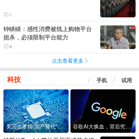
1
钟睒睒：感性消费被线上购物平台
扼杀，必须限制平台能力
8
点击查看更多
科技
手机
试用
美国也要搞“国产替代”？先算清三笔账
谷歌AI大换血，背后究竟发生了什么？