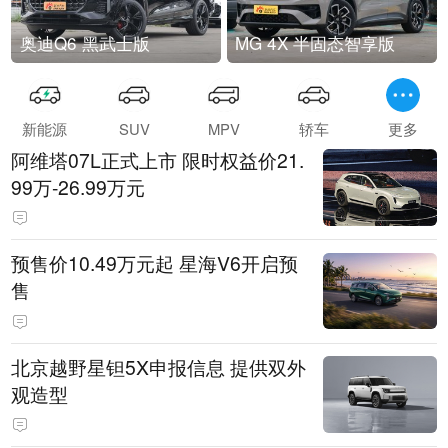
奥迪Q6 黑武士版
MG 4X 半固态智享版
新能源
SUV
MPV
轿车
更多
阿维塔07L正式上市 限时权益价21.
99万-26.99万元
预售价10.49万元起 星海V6开启预
售
北京越野星钽5X申报信息 提供双外
观造型