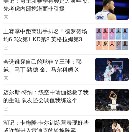
美记：勇士新赛季将会是过渡年 优
先考虑内部挖潜而非引援
上赛季中距离出手排名！德罗赞场
均6.3次第1 KD第2 英格拉姆第3
会选谁穿自己的球鞋？三球：耶
稣、马丁·路德·金、马尔科姆·X
迈尔斯·特纳：练空中瑜伽拯救了我
的生涯 队友还会调侃我练这个
湖记：卡梅隆·卡尔训练营表现好些
或许能进入雷迪克的轮换阵容