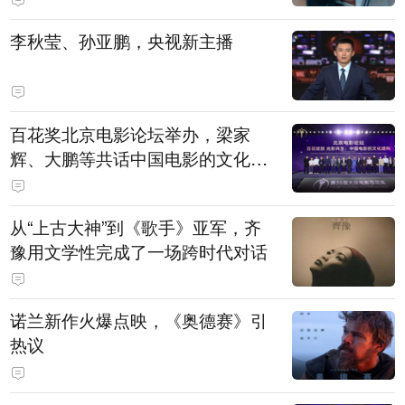
白，主演均为广州本土演员
李秋莹、孙亚鹏，央视新主播
百花奖北京电影论坛举办，梁家
辉、大鹏等共话中国电影的文化建
构
从“上古大神”到《歌手》亚军，齐
豫用文学性完成了一场跨时代对话
诺兰新作火爆点映，《奥德赛》引
热议