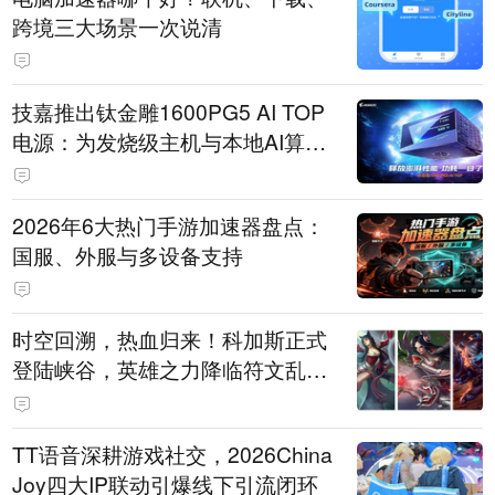
跨境三大场景一次说清
技嘉推出钛金雕1600PG5 AI TOP
电源：为发烧级主机与本地AI算力
打造旗舰供电方案
2026年6大热门手游加速器盘点：
国服、外服与多设备支持
时空回溯，热血归来！科加斯正式
登陆峡谷，英雄之力降临符文乱
斗！
TT语音深耕游戏社交，2026China
Joy四大IP联动引爆线下引流闭环