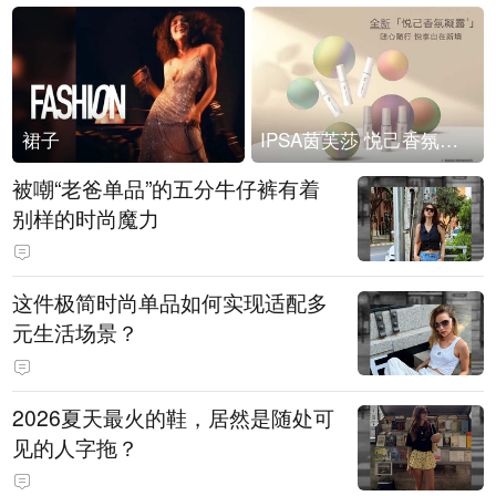
裙子
IPSA茵芙莎 悦己香氛凝露上市
被嘲“老爸单品”的五分牛仔裤有着
别样的时尚魔力
这件极简时尚单品如何实现适配多
元生活场景？
2026夏天最火的鞋，居然是随处可
见的人字拖？