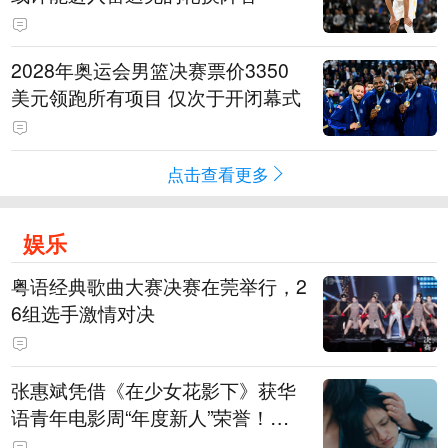
2028年奥运会男篮决赛票价3350
美元领跑所有项目 仅次于开闭幕式
点击查看更多
娱乐
粤语经典歌曲大赛决赛在莞举行，2
6组选手激情对决
张惠斌凭借《在少女花影下》获华
语青年电影周“年度新人”荣誉！该
电影全程在广州取景，采用粤语对