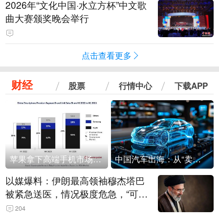
2026年“文化中国·水立方杯”中文歌
曲大赛颁奖晚会举行
点击查看更多
财经
股票
行情中心
下载APP
苹果拿下高端手机市场65%的份额：iPhone 17系列功不可没
中国汽车出海：从“卖出去”到“走进去”
以媒爆料：伊朗最高领袖穆杰塔巴
被紧急送医，情况极度危急，“可能
随时会死去”
204