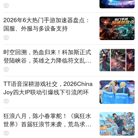
打造旗舰供电方案
2026年6大热门手游加速器盘点：
国服、外服与多设备支持
时空回溯，热血归来！科加斯正式
登陆峡谷，英雄之力降临符文乱
斗！
TT语音深耕游戏社交，2026China
Joy四大IP联动引爆线下引流闭环
狂浪八月，陈小春掌舵！《疯狂水
世界》首届狂浪节来袭，荒岛求生
直播即将开启