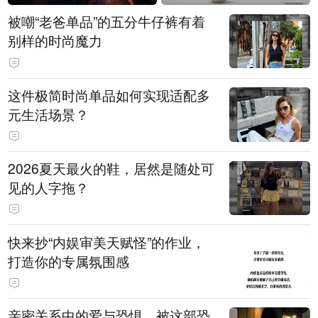
被嘲“老爸单品”的五分牛仔裤有着
别样的时尚魔力
这件极简时尚单品如何实现适配多
元生活场景？
2026夏天最火的鞋，居然是随处可
见的人字拖？
快来抄“内娱审美天赋怪”的作业，
打造你的专属氛围感
亲密关系中的爱与恐惧，被这部恐