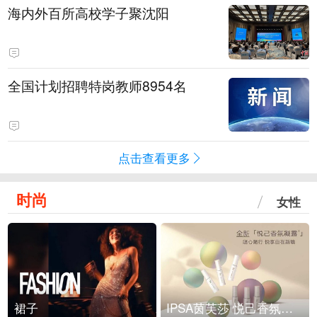
海内外百所高校学子聚沈阳
全国计划招聘特岗教师8954名
点击查看更多
时尚
女性
裙子
IPSA茵芙莎 悦己香氛凝露上市