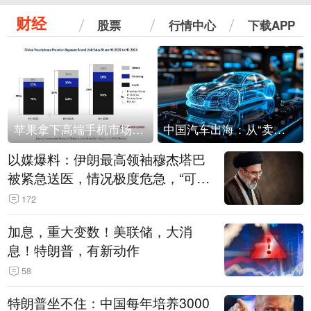
财经
股票
行情中心
下载APP
苹果拿下高端手机市场65%的份额：iPhone 17系列功不可没
中国汽车出海：从“卖出去”到“走进去”
以媒爆料：伊朗最高领袖穆杰塔巴
被紧急送医，情况极度危急，“可能
随时会死去”
172
加息，重大变数！美联储，大消
息！特朗普，有新动作
58
特朗普坐不住：中国每年培养3000