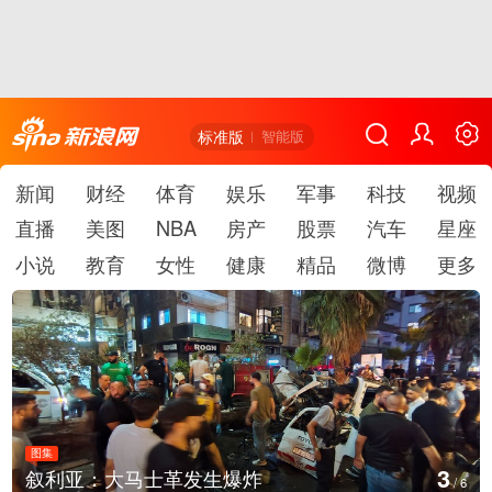
标准版
智能版
新闻
财经
体育
娱乐
军事
科技
视频
直播
美图
NBA
房产
股票
汽车
星座
小说
教育
女性
健康
精品
微博
更多
图集
4
云南弥勒：欢庆火把节
/
6