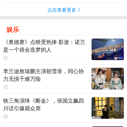
点击查看更多
娱乐
《奥德赛》点映受热捧 影迷：诺兰
是一个很会造梦的人
李兰迪敖瑞鹏主演朝雪录，同心协
力无惧千难万险
铁三角演绎《断金》，张国立飙四
川话引爆观众席