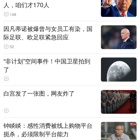
人，咱们才170人
148
因凡蒂诺被爆曾与女员工有染，国
际足联、欧足联紧急回应
52
“非计划”空间事件！中国卫星拍到
了
白宫发了一张图，网友炸了
钟睒睒：感性消费被线上购物平台
扼杀，必须限制平台能力