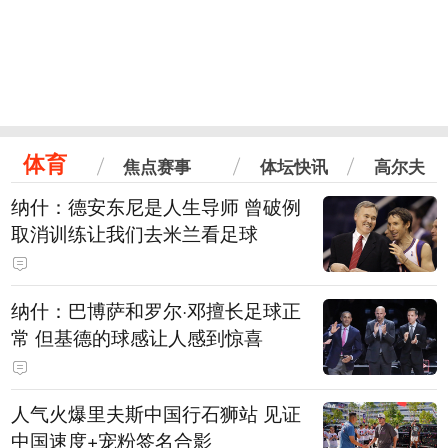
体育
焦点赛事
体坛快讯
高尔夫
纳什：德安东尼是人生导师 曾破例
取消训练让我们去米兰看足球
纳什：巴博萨和罗尔·邓擅长足球正
常 但基德的球感让人感到惊喜
人气火爆里夫斯中国行石狮站 见证
中国速度+宠粉签名合影