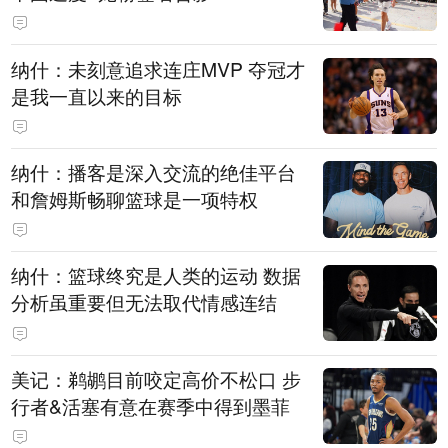
纳什：未刻意追求连庄MVP 夺冠才
是我一直以来的目标
纳什：播客是深入交流的绝佳平台
和詹姆斯畅聊篮球是一项特权
纳什：篮球终究是人类的运动 数据
分析虽重要但无法取代情感连结
美记：鹈鹕目前咬定高价不松口 步
行者&活塞有意在赛季中得到墨菲