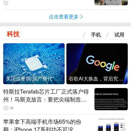
点击查看更多
科技
手机
试用
美国也要搞“国产替代”？先算清三笔账
谷歌AI大换血，背后究竟发生了什么？
特斯拉Terafab芯片工厂正式落户得
州！马斯克放言：要把尖端制造带
回美国
18
苹果拿下高端手机市场65%的份
额：iPhone 17系列功不可没