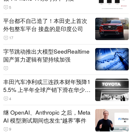
5
平台都不自己造了！本田史上首次
外包整车平台 接盘的是印度公司
17
字节跳动推出大模型SeedRealtime
国产算力逻辑有望持续加强
丰田汽车净利或三连跌本财年预降1
5.5% 上半年全球产销下滑在华少卖
14.3万辆
4
继 OpenAI、Anthropic 之后，Meta
AI 模型测试期间也发生“越界”事件
9