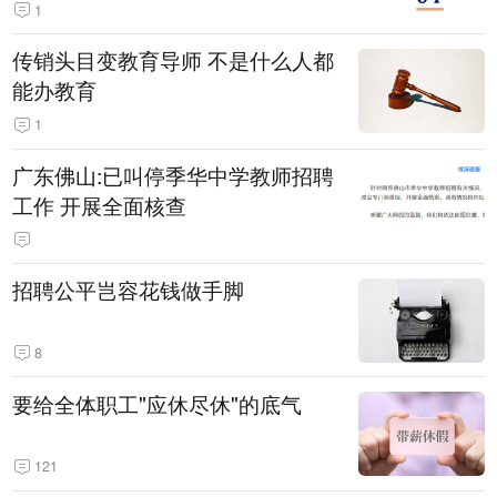
1
传销头目变教育导师 不是什么人都
能办教育
1
广东佛山:已叫停季华中学教师招聘
工作 开展全面核查
招聘公平岂容花钱做手脚
8
要给全体职工"应休尽休"的底气
121