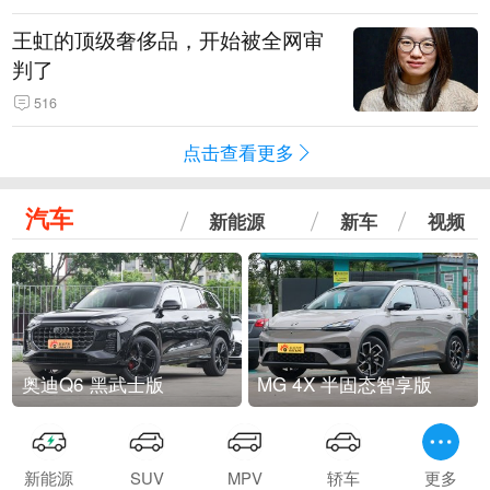
王虹的顶级奢侈品，开始被全网审
判了
516
点击查看更多
汽车
新能源
新车
视频
奥迪Q6 黑武士版
MG 4X 半固态智享版
新能源
SUV
MPV
轿车
更多