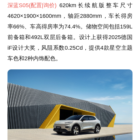
深蓝S05
(配置
|询价)
620km长续航版整车尺寸
4620×1900×1600mm，轴距2880mm，车长得房
率66%、车高得房率为74.4%。储物空间包括159L
前备箱和492L双层后备箱。设计上获得2025德国
iF设计大奖，风阻系数0.25Cd，提供4款星空主题
车色和2种内饰配色。