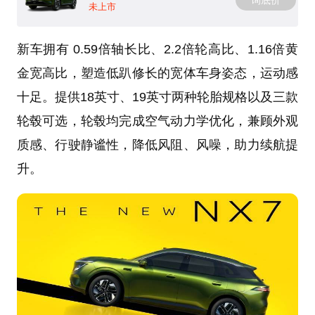
未上市
新车拥有 0.59倍轴长比、2.2倍轮高比、1.16倍黄
金宽高比，塑造低趴修长的宽体车身姿态，运动感
十足。提供18英寸、19英寸两种轮胎规格以及三款
轮毂可选，轮毂均完成空气动力学优化，兼顾外观
质感、行驶静谧性，降低风阻、风噪，助力续航提
升。