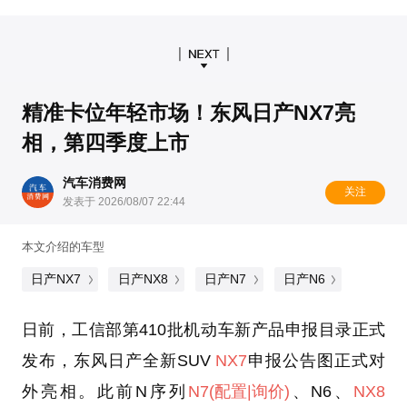
精准卡位年轻市场！东风日产NX7亮
相，第四季度上市
汽车消费网
关注
发表于 2026/08/07 22:44
本文介绍的车型
日产NX7
日产NX8
日产N7
日产N6
日前，工信部第410批机动车新产品申报目录正式
发布，东风日产全新SUV
NX7
申报公告图正式对
外亮相。此前N序列
N7
(配置
|询价)
、N6、
NX8