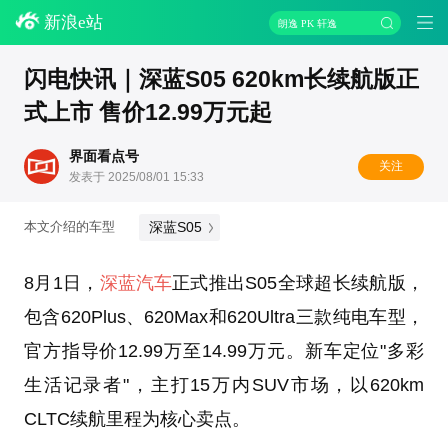
新浪e站
朗逸 PK 轩逸
闪电快讯｜深蓝S05 620km长续航版正
式上市 售价12.99万元起
界面看点号
关注
发表于 2025/08/01 15:33
深蓝S05
本文介绍的车型
8月1日，
深蓝汽车
正式推出S05全球超长续航版，
包含620Plus、620Max和620Ultra三款纯电车型，
官方指导价12.99万至14.99万元。新车定位"多彩
生活记录者"，主打15万内SUV市场，以620km
CLTC续航里程为核心卖点。