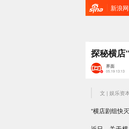
新浪网
探秘横店
界面
05.19 13:13
文 | 娱乐资
“横店剧组快灭
近日，关于横