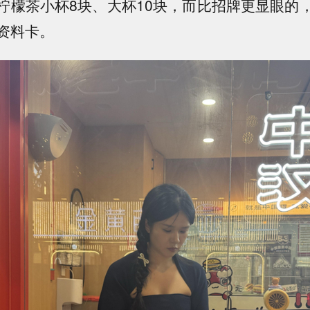
柠檬茶小杯8块、大杯10块，而比招牌更显眼的
资料卡。