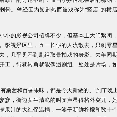
刺骨。曾经因为短剧热而被戏称为“竖店”的横
小小的影视公司招牌不少，但基本上大门紧闭
。影视景区里，五一长假的人流散去，只剩零
去，几乎见不到剧组取景拍戏的身影。去年同
开工，街巷转角就能偶遇剧组、处处是片场，
？有桑葚和百香果味，都是今天新做的。”到了晚
寥寥，街边女生清脆的叫卖声显得格外突兀，
满果汁的大红保温桶，一篓子新鲜柠檬和数十