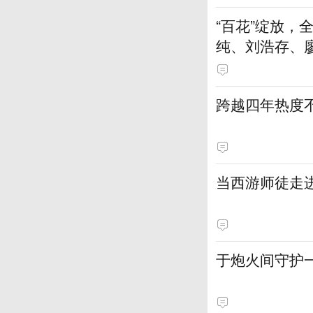
“百花”绽放
纯、刘浩存、
跨越四年热度
当西游师徒走
于炮火间守护