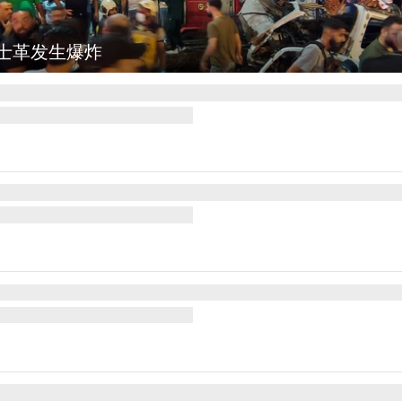
图集
云南弥勒：欢庆火把节