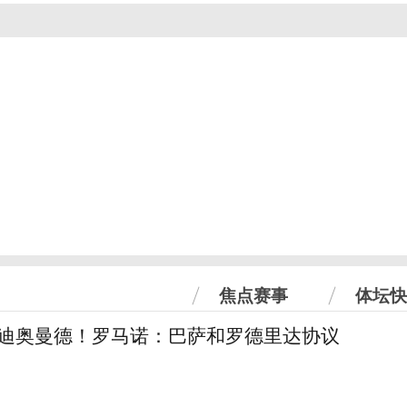
焦点赛事
体坛快
下迪奥曼德！罗马诺：巴萨和罗德里达协议