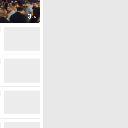
图集
4
江西铅山：千灯
/
6