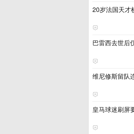
20岁法国天才
巴雷西去世后
维尼修斯留队
皇马球迷刷屏