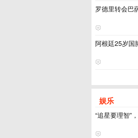
罗德里转会巴
阿根廷25岁国
娱乐
“追星要理智”