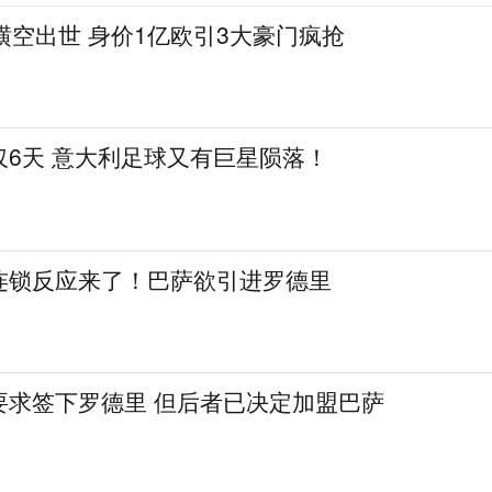
横空出世 身价1亿欧引3大豪门疯抢
仅6天 意大利足球又有巨星陨落！
连锁反应来了！巴萨欲引进罗德里
要求签下罗德里 但后者已决定加盟巴萨