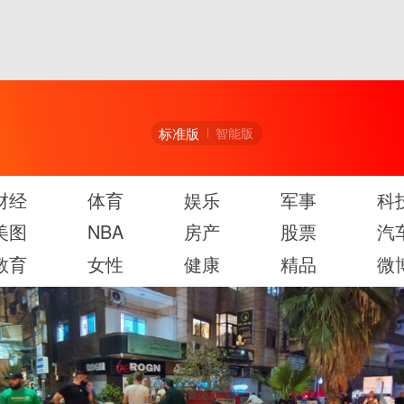
标准版
智能版
财经
体育
娱乐
军事
科
美图
NBA
房产
股票
汽
教育
女性
健康
精品
微