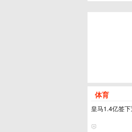
体育
皇马1.4亿签