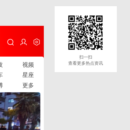
扫一扫
扫一扫
查看更多热点资讯
查看更多热点资讯
技
视频
车
星座
博
更多