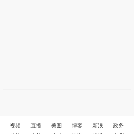
视频
直播
美图
博客
新浪
政务