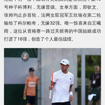
号种子科博利，无缘晋级。女单方面，郑钦文、
张帅均止步首轮，法网女双冠军王欣瑜在第二轮
输给了科尔帕奇，无缘32强。唯一惊喜来自王曦
雨，这位从资格赛一路过关斩将的中国姑娘成功
打进了16强，创造了个人最佳战绩。