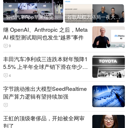
智己汽车App苹果端突然“下架”
谷歌AI权力格局一夜大洗牌
继 OpenAI、Anthropic 之后，Meta
AI 模型测试期间也发生“越界”事件
9
丰田汽车净利或三连跌本财年预降1
5.5% 上半年全球产销下滑在华少卖
14.3万辆
4
字节跳动推出大模型SeedRealtime
国产算力逻辑有望持续加强
王虹的顶级奢侈品，开始被全网审
判了