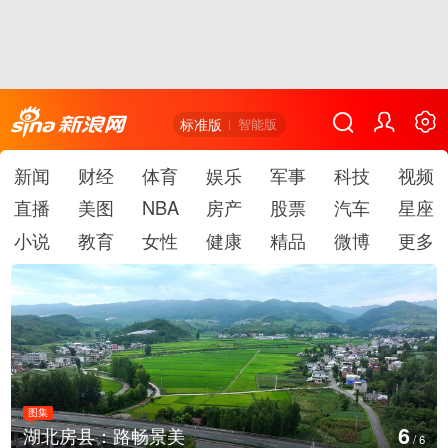
标准版
智能版
新闻
财经
体育
娱乐
军事
科技
视频
直播
美图
NBA
房产
股票
汽车
星座
小说
教育
女性
健康
精品
微博
更多
图集
1
德国：巴特施瓦尔巴赫森林野火
/
6