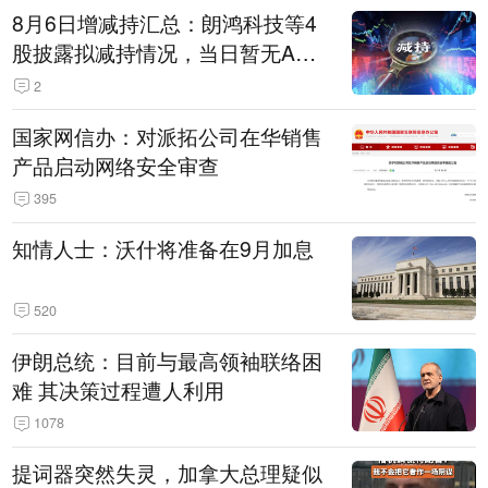
8月6日增减持汇总：朗鸿科技等4
股披露拟减持情况，当日暂无A股
公司披露拟增持情况（表）
2
国家网信办：对派拓公司在华销售
产品启动网络安全审查
395
知情人士：沃什将准备在9月加息
520
伊朗总统：目前与最高领袖联络困
难 其决策过程遭人利用
1078
提词器突然失灵，加拿大总理疑似