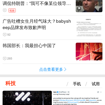
调侃特朗普：“我可不像某位领导
人，把这当成一场阴谋”，全场哄笑
视频
广告吐槽女生月经气味大？babysh
eep品牌发布致歉声明
92
韩国部长：我最担心中国了
265
点击查看更多
科技
手机
试用