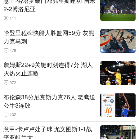
意甲-劳塔罗破门邓弗里斯建功 国米
2-2博洛尼亚
111
哈登里程碑快船大胜篮网59分 灰熊
力克马刺
479
詹姆斯22+9关键时刻连得7分 湖人
灭热火止连败
972
布伦森38分尼克斯力克76人 老鹰送
公牛3连败
132
意甲-卡卢卢处子球 尤文图斯1-1战
平亚特兰大