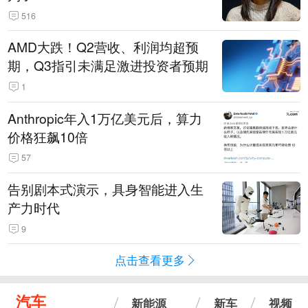
516
AMD大跌！Q2营收、利润均超预
期，Q3指引未满足激进投资者预期
1
Anthropic年入1万亿美元后，算力
价格狂飙10倍
57
告别剧本式演示，具身智能进入生
产力时代
9
点击查看更多
汽车
新能源
新车
视频