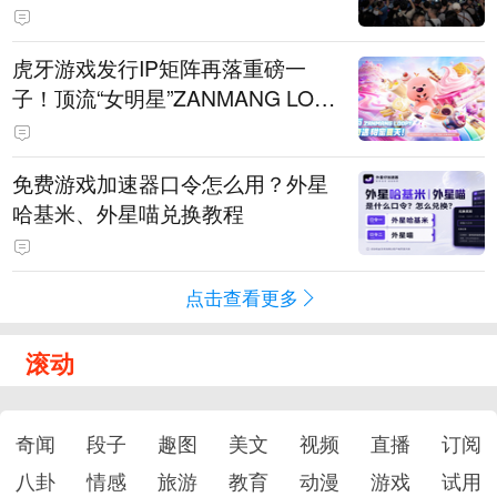
待
虎牙游戏发行IP矩阵再落重磅一
子！顶流“女明星”ZANMANG LOO
PY 正版3D消除手游《消消奇遇》
惊喜曝光
免费游戏加速器口令怎么用？外星
哈基米、外星喵兑换教程
点击查看更多
滚动
奇闻
段子
趣图
美文
视频
直播
订阅
八卦
情感
旅游
教育
动漫
游戏
试用