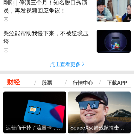
刚刚 | 停演三个月！知名脱口秀演
员，再发视频回应争议！
哭泣能帮助我慢下来，不被逆境压
垮
点击查看更多
财经
股票
行情中心
下载APP
运营商干掉了流量卡，他们真的玩不起了
SpaceX火箭残骸撞击月球