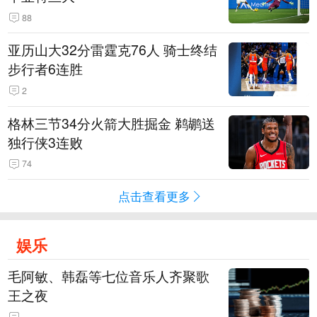
88
亚历山大32分雷霆克76人 骑士终结
步行者6连胜
2
格林三节34分火箭大胜掘金 鹈鹕送
独行侠3连败
74
点击查看更多
娱乐
毛阿敏、韩磊等七位音乐人齐聚歌
王之夜