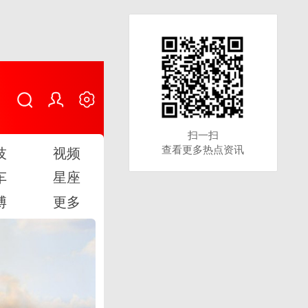
扫一扫
扫一扫
查看更多热点资讯
查看更多热点资讯
技
视频
车
星座
博
更多