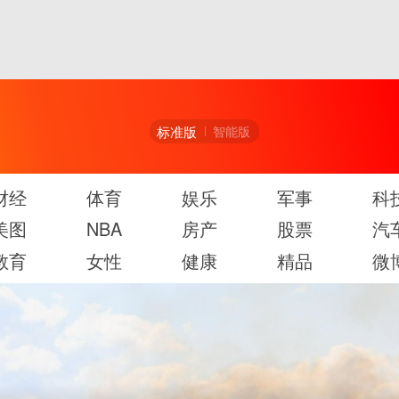
标准版
智能版
财经
体育
娱乐
军事
科
美图
NBA
房产
股票
汽
教育
女性
健康
精品
微