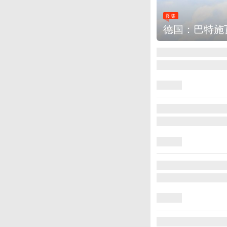
图集
德国：巴特施