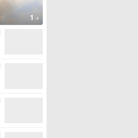
1
/
6