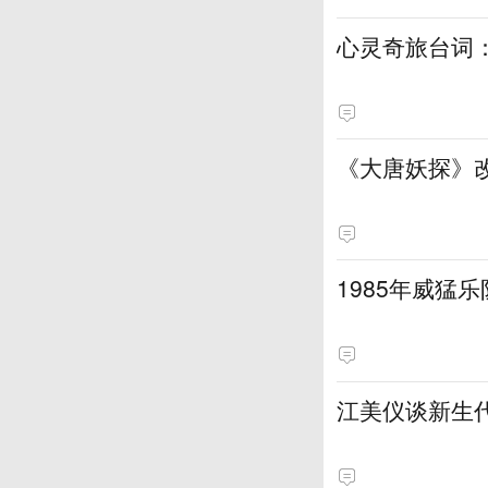
心灵奇旅台词
《大唐妖探》
1985年威猛
江美仪谈新生