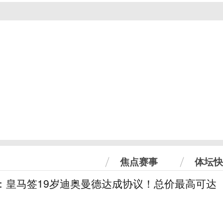
焦点赛事
体坛快
：皇马签19岁迪奥曼德达成协议！总价最高可达