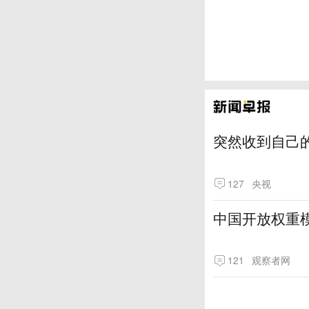
突然收到自己
127
央视
中国开放权重模
121
观察者网