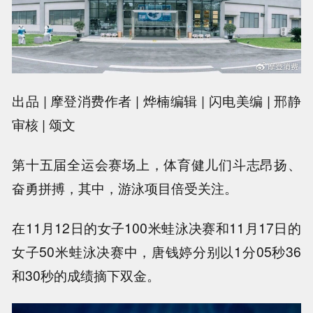
出品 | 摩登消费
作者 | 烨楠
编辑 | 闪电
美编 | 邢静
审核 | 颂文
第十五届全运会赛场上，体育健儿们斗志昂扬、
奋勇拼搏，其中，游泳项目倍受关注。
在11月12日的女子100米蛙泳决赛和11月17日的
女子50米蛙泳决赛中，唐钱婷分别以1分05秒36
和30秒的成绩摘下双金。