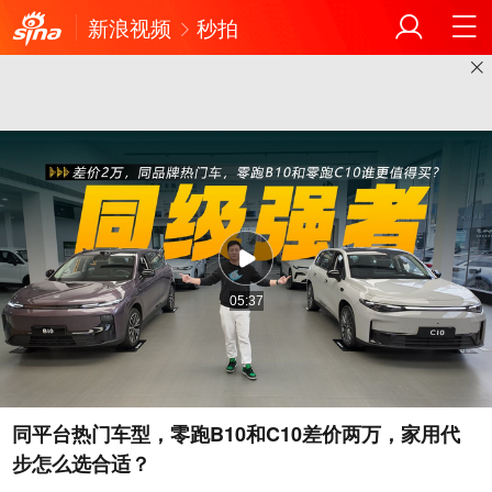
新浪视频
秒拍
05:37
同平台热门车型，零跑B10和C10差价两万，家用代
步怎么选合适？