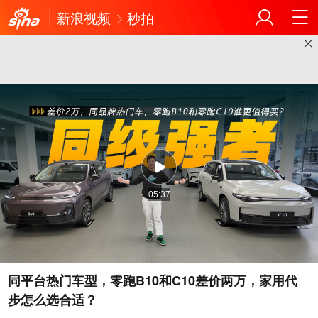
新浪视频
秒拍
05:37
同平台热门车型，零跑B10和C10差价两万，家用代
步怎么选合适？