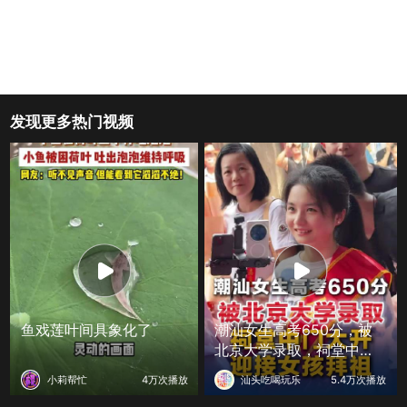
发现更多热门视频
鱼戏莲叶间具象化了
潮汕女生高考650分，被
北京大学录取，祠堂中门
大开迎接女孩拜祖
小莉帮忙
4万次播放
汕头吃喝玩乐
5.4万次播放