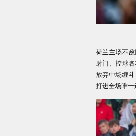
荷兰主场不敌
射门、控球各
放弃中场缠斗
打进全场唯一