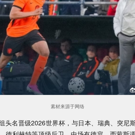
素材来源于网络
组头名晋级2026世界杯，与日本、瑞典、突尼
、德利赫特等顶级后卫，中场有德容、西蒙斯