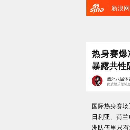
新浪网
热身赛爆
暴露共性
圈外八届体
优质娱乐领域
国际热身赛场
日利亚、荷兰0
洲队伍里只有