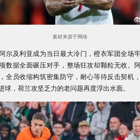
素材来源于网络
阿尔及利亚成为当日最大冷门，橙衣军团全场
项数据全面碾压对手，整场狂攻却颗粒无收。
，全员收缩构筑密集防守，耐心等待反击契机
进球，荷兰攻坚乏力的老问题再度浮出水面。