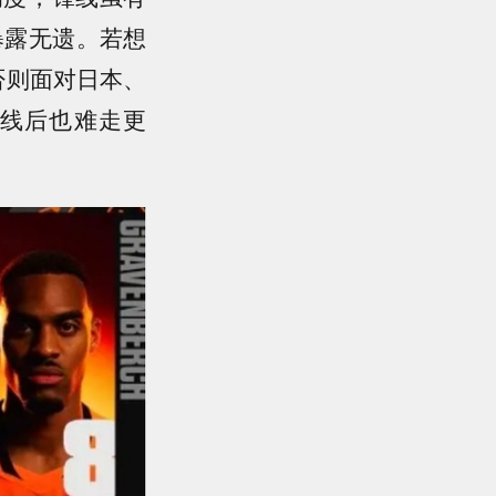
暴露无遗。若想
否则面对日本、
线后也难走更