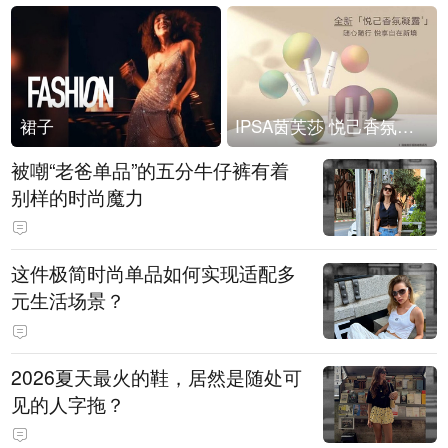
裙子
IPSA茵芙莎 悦己香氛凝露上市
被嘲“老爸单品”的五分牛仔裤有着
别样的时尚魔力
这件极简时尚单品如何实现适配多
元生活场景？
2026夏天最火的鞋，居然是随处可
见的人字拖？