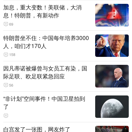
加息，重大变数！美联储，大消
息！特朗普，有新动作
69
特朗普坐不住：中国每年培养3000
人，咱们才170人
158
因凡蒂诺被爆曾与女员工有染，国
际足联、欧足联紧急回应
56
“非计划”空间事件！中国卫星拍到
了
白宫发了一张图，网友炸了