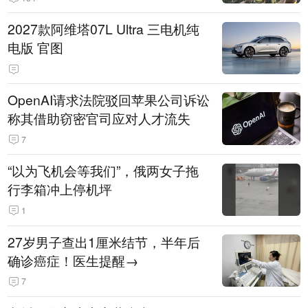
2027款阿维塔07L Ultra 三电机纯
电版 官图
OpenAI请求法院驳回苹果公司诉讼
称其借助窃密官司应对人才流失
7
“以为飞机会等我们”，俄两女子拖
行李箱冲上停机坪
1
27岁男子查出1厘米结节，半年后
确诊癌症！医生提醒→
7