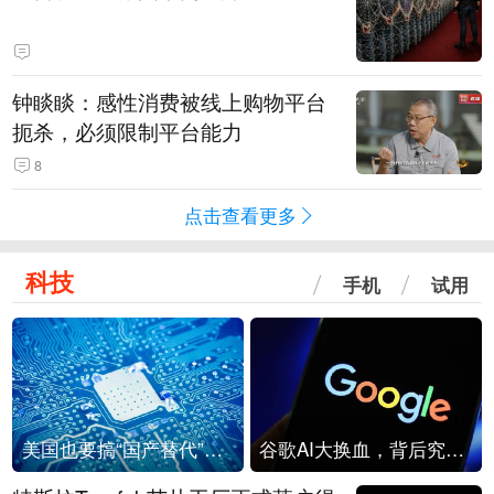
钟睒睒：感性消费被线上购物平台
扼杀，必须限制平台能力
8
点击查看更多
科技
手机
试用
美国也要搞“国产替代”？先算清三笔账
谷歌AI大换血，背后究竟发生了什么？