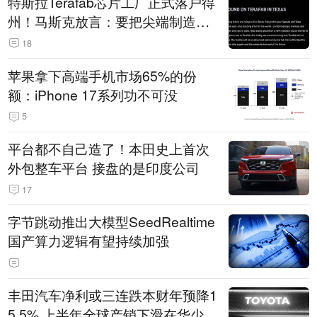
特斯拉Terafab芯片工厂正式落户得
州！马斯克放言：要把尖端制造带
回美国
18
苹果拿下高端手机市场65%的份
额：iPhone 17系列功不可没
5
平台都不自己造了！本田史上首次
外包整车平台 接盘的是印度公司
17
字节跳动推出大模型SeedRealtime
国产算力逻辑有望持续加强
丰田汽车净利或三连跌本财年预降1
5.5% 上半年全球产销下滑在华少卖