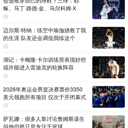
会选谁穿自己的球鞋？三球：耶
稣、马丁·路德·金、马尔科姆·X
迈尔斯·特纳：练空中瑜伽拯救了我
的生涯 队友还会调侃我练这个
湖记：卡梅隆·卡尔训练营表现好些
或许能进入雷迪克的轮换阵容
2028年奥运会男篮决赛票价3350
美元领跑所有项目 仅次于开闭幕式
萨瓦娜：很多人靠讨论詹姆斯谋生
但他仍然只是专注于篮球