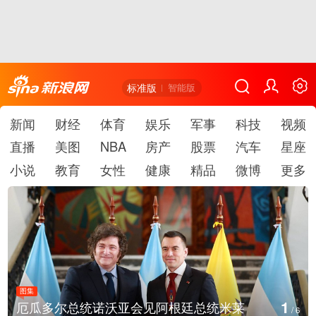
标准版
智能版
新闻
财经
体育
娱乐
军事
科技
视频
直播
美图
NBA
房产
股票
汽车
星座
小说
教育
女性
健康
精品
微博
更多
图集
2
美国斯波坎：野火烧毁700多所房屋
/
6