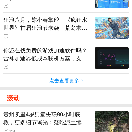
狂浪八月，陈小春掌舵！《疯狂水
世界》首届狂浪节来袭，荒岛求生
直播即将开启
你还在找免费的游戏加速软件吗？
雷神加速器低成本联机方案，支持
免费试用
点击查看更多
滚动
贵州凯里4岁男童失联80小时获
救，更多细节曝光：疑吃泥土续
命，搜救至20米附近错过多找3天
154