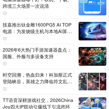
跨境三大场景一次说清
技嘉推出钛金雕1600PG5 AI TOP
电源：为发烧级主机与本地AI算力
打造旗舰供电方案
2026年6大热门手游加速器盘点：
国服、外服与多设备支持
时空回溯，热血归来！科加斯正式
登陆峡谷，英雄之力降临符文乱
斗！
TT语音深耕游戏社交，2026China
Joy四大IP联动引爆线下引流闭环