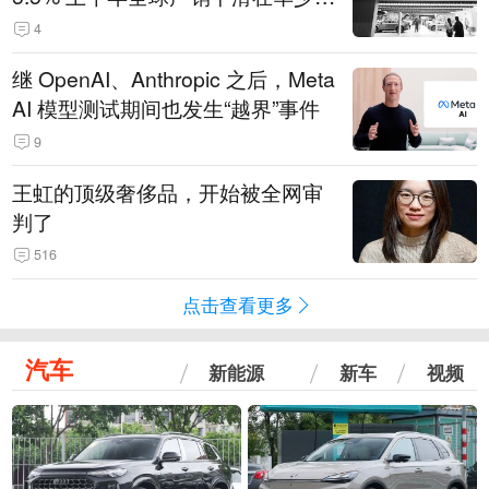
14.3万辆
4
继 OpenAI、Anthropic 之后，Meta
AI 模型测试期间也发生“越界”事件
9
王虹的顶级奢侈品，开始被全网审
判了
516
点击查看更多
汽车
新能源
新车
视频