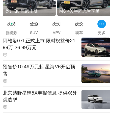
奥迪Q6 黑武士版
MG 4X 半固态智享版
新能源
SUV
MPV
轿车
更多
阿维塔07L正式上市 限时权益价21.
99万-26.99万元
预售价10.49万元起 星海V6开启预
售
北京越野星钽5X申报信息 提供双外
观造型