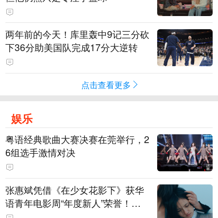
两年前的今天！库里轰中9记三分砍
下36分助美国队完成17分大逆转
点击查看更多
娱乐
粤语经典歌曲大赛决赛在莞举行，2
6组选手激情对决
张惠斌凭借《在少女花影下》获华
语青年电影周“年度新人”荣誉！该
电影全程在广州取景，采用粤语对