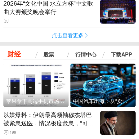
2026年“文化中国·水立方杯”中文歌
曲大赛颁奖晚会举行
点击查看更多
财经
股票
行情中心
下载APP
苹果拿下高端手机市场65%的份额：iPhone 17系列功不可没
中国汽车出海：从“卖出去”到“走进去”
以媒爆料：伊朗最高领袖穆杰塔巴
被紧急送医，情况极度危急，“可能
随时会死去”
199