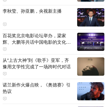
白，主演均为广州本土演员
李秋莹、孙亚鹏，央视新主播
百花奖北京电影论坛举办，梁家
辉、大鹏等共话中国电影的文化建
构
从“上古大神”到《歌手》亚军，齐
豫用文学性完成了一场跨时代对话
诺兰新作火爆点映，《奥德赛》引
热议