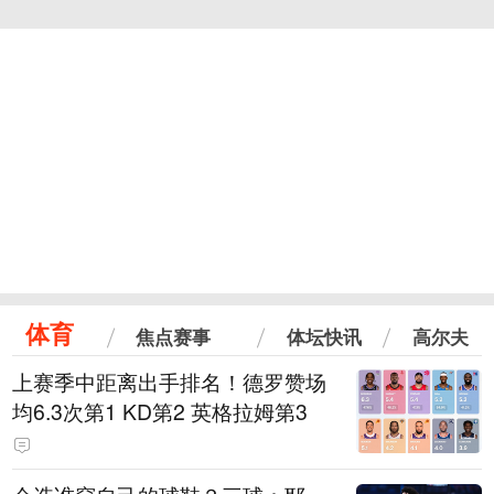
体育
焦点赛事
体坛快讯
高尔夫
上赛季中距离出手排名！德罗赞场
均6.3次第1 KD第2 英格拉姆第3