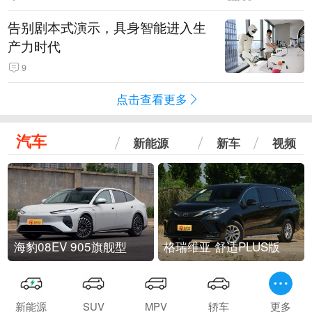
告别剧本式演示，具身智能进入生
产力时代
9
点击查看更多
汽车
新能源
新车
视频
海豹08EV 905旗舰型
格瑞维亚 舒适PLUS版
新能源
SUV
MPV
轿车
更多