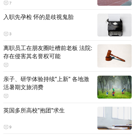
7
入职先孕检 怀的是歧视鬼胎
3
离职员工在朋友圈吐槽前老板 法院:
存在侵害其名誉权可能
亲子、研学体验持续"上新" 各地激
活暑期文旅消费
英国多所高校"抱团"求生
9