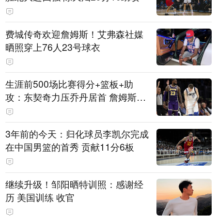
费城传奇欢迎詹姆斯！艾弗森社媒
晒照穿上76人23号球衣
生涯前500场比赛得分+篮板+助
攻：东契奇力压乔丹居首 詹姆斯第
六
3年前的今天：归化球员李凯尔完成
在中国男篮的首秀 贡献11分6板
继续升级！邹阳晒特训照：感谢经
历 美国训练 收官