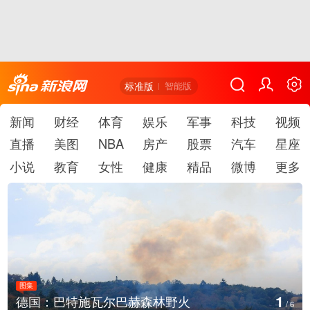
标准版
智能版
新闻
财经
体育
娱乐
军事
科技
视频
直播
美图
NBA
房产
股票
汽车
星座
小说
教育
女性
健康
精品
微博
更多
图集
1
德国：巴特施瓦尔巴赫森林野火
/
6