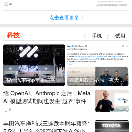
43
点击查看更多
科技
手机
试用
智己汽车App苹果端突然“下架”
谷歌AI权力格局一夜大洗牌
继 OpenAI、Anthropic 之后，Meta
AI 模型测试期间也发生“越界”事件
8
丰田汽车净利或三连跌本财年预降1
5.5% 上半年全球产销下滑在华少卖