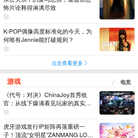
怖片诠释得淋漓尽致
K-POP偶像高度标准化的今天，为
何唯有Jennie能打破规则？
点击查看更多
游戏
电竞
《代号：对决》ChinaJoy首秀收
官：从线下爆满看见玩家的真实期
待
虎牙游戏发行IP矩阵再落重磅一
子！顶流“女明星”ZANMANG LOO