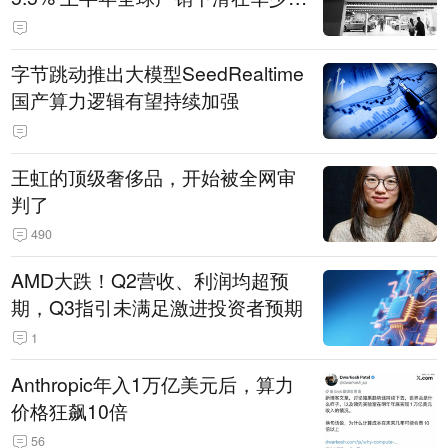
14.3万辆
字节跳动推出大模型SeedRealtime
国产算力逻辑有望持续加强
王虹的顶级奢侈品，开始被全网审
判了
490
AMD大跌！Q2营收、利润均超预
期，Q3指引未满足激进投资者预期
1
Anthropic年入1万亿美元后，算力
价格狂飙10倍
56