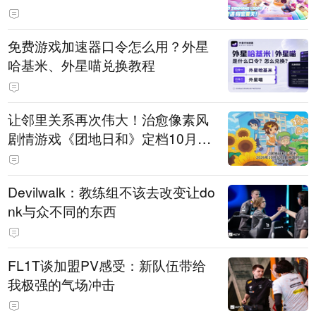
PY 正版3D消除手游《消消奇遇》
惊喜曝光
免费游戏加速器口令怎么用？外星
哈基米、外星喵兑换教程
让邻里关系再次伟大！治愈像素风
剧情游戏《团地日和》定档10月30
日发售
Devilwalk：教练组不该去改变让do
nk与众不同的东西
FL1T谈加盟PV感受：新队伍带给
我极强的气场冲击