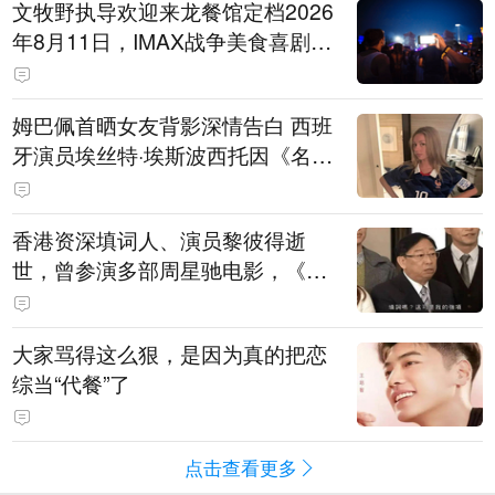
文牧野执导欢迎来龙餐馆定档2026
年8月11日，IMAX战争美食喜剧温
情上映
姆巴佩首晒女友背影深情告白 西班
牙演员埃丝特·埃斯波西托因《名校
风暴》走红
香港资深填词人、演员黎彼得逝
世，曾参演多部周星驰电影，《财
神到》由他填词
大家骂得这么狠，是因为真的把恋
综当“代餐”了
点击查看更多