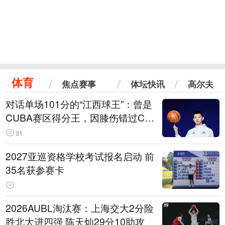
体育
焦点赛事
体坛快讯
高尔夫
对话单场101分的“江西球王”：曾是
CUBA赛区得分王，因膝伤错过CB
A选秀
31
2027亚巡资格学校考试报名启动 前
35名获参赛卡
2026AUBL淘汰赛：上海交大2分险
胜北大进四强 陈天灿29分10助攻