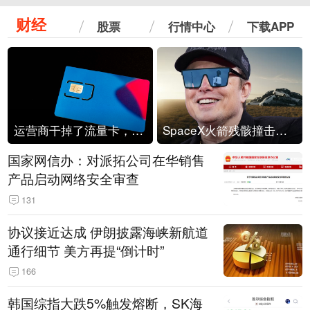
财经
股票
行情中心
下载APP
运营商干掉了流量卡，他们真的玩不起了
SpaceX火箭残骸撞击月球
国家网信办：对派拓公司在华销售
产品启动网络安全审查
131
协议接近达成 伊朗披露海峡新航道
通行细节 美方再提“倒计时”
166
韩国综指大跌5%触发熔断，SK海