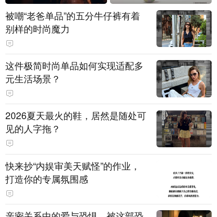
被嘲“老爸单品”的五分牛仔裤有着
别样的时尚魔力
这件极简时尚单品如何实现适配多
元生活场景？
2026夏天最火的鞋，居然是随处可
见的人字拖？
快来抄“内娱审美天赋怪”的作业，
打造你的专属氛围感
亲密关系中的爱与恐惧，被这部恐