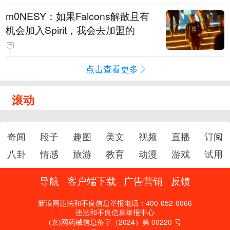
m0NESY：如果Falcons解散且有
机会加入Spirit，我会去加盟的
点击查看更多
滚动
奇闻
段子
趣图
美文
视频
直播
订阅
八卦
情感
旅游
教育
动漫
游戏
试用
导航
客户端下载
广告营销
反馈
新浪网违法和不良信息举报电话：400-052-0066
违法和不良信息举报中心
(京)网药械信息备字（2024）第 00220 号