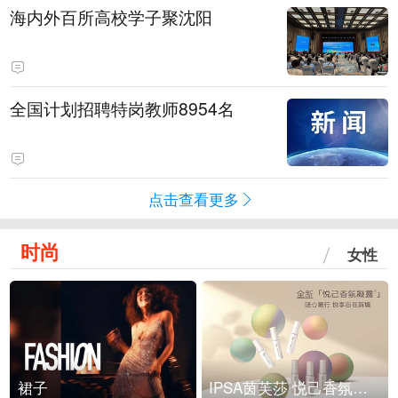
海内外百所高校学子聚沈阳
全国计划招聘特岗教师8954名
点击查看更多
时尚
女性
裙子
IPSA茵芙莎 悦己香氛凝露上市