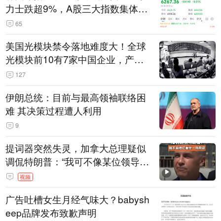
力士跌超9%，A股三大指数集体低
开
65
美国光模块禁令落地难度大！全球
光模块前10有7家中国企业，产业
界人士：想“脱钩”并不容易
127
伊朗总统：目前与最高领袖联络困
难 其决策过程遭人利用
9
提词器突然失灵，加拿大总理疑似
调侃特朗普：“我可不像某位领导
人，把这当成一场阴谋”，全场哄笑
视频
广告吐槽女生月经气味大？babysh
eep品牌发布致歉声明