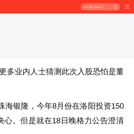
EU5 PK Aion S
更多业内人士猜测此次入股恐怕是董
珠海银隆，今年8月份在洛阳投资150
决心。但是就在18日晚格力公告澄清