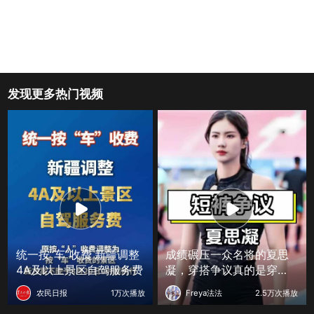
发现更多热门视频
统一按“车”收费 新疆调整
成绩碾压一众名将的夏思
4A及以上景区自驾服务费
凝，穿搭争议真的是穿衣
太张扬？ 明星人物传
农民日报
1万次播放
Freya法法
2.5万次播放