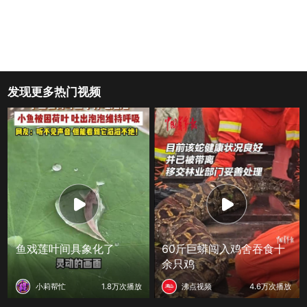
发现更多热门视频
鱼戏莲叶间具象化了
60斤巨蟒闯入鸡舍吞食十
余只鸡
小莉帮忙
1.8万次播放
沸点视频
4.6万次播放