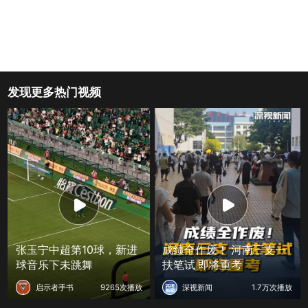
发现更多热门视频
张玉宁中超第10球，新进
成绩全作废！ 河南三支一
球音乐下未跳舞
扶笔试 即将重考
启示者手书
9265次播放
深视新闻
1.7万次播放