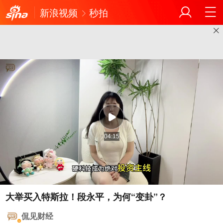
新浪视频
秒拍
04:15
大举买入特斯拉！段永平，为何“变卦”？
侃见财经