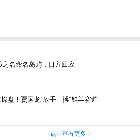
员之名命名岛屿，日方回应
全权操盘！贾国龙“放手一搏”鲜羊赛道
点击查看更多