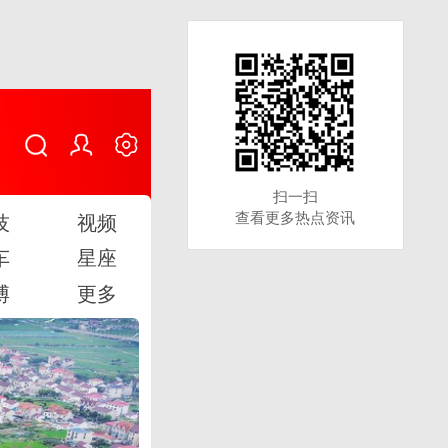
扫一扫
扫一扫
查看更多热点资讯
查看更多热点资讯
技
视频
车
星座
博
更多