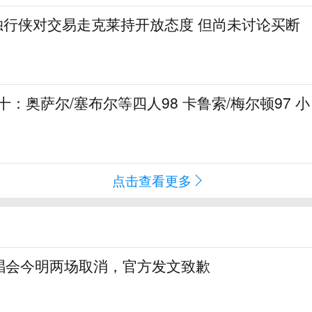
申：独行侠对交易走克莱持开放态度 但尚未讨论买断
十：奥萨尔/塞布尔等四人98 卡鲁索/梅尔顿97 小
点击查看更多
唱会今明两场取消，官方发文致歉