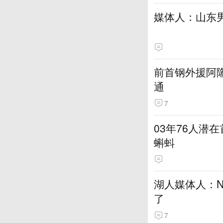
媒体人：山东
前首钢外援阿
通
7
03年76人潜
蝌蚪
湖人媒体人：N
了
7