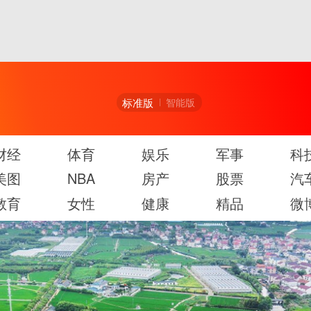
标准版
智能版
财经
体育
娱乐
军事
科
美图
NBA
房产
股票
汽
教育
女性
健康
精品
微