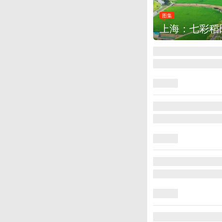
图集
厄瓜多尔总统