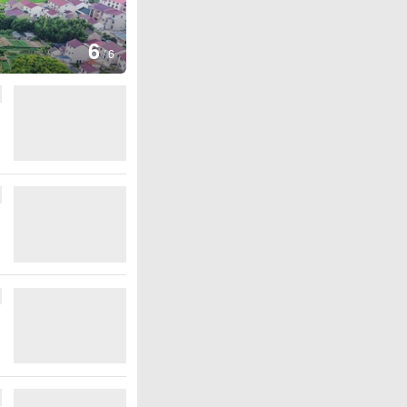
1
/
6