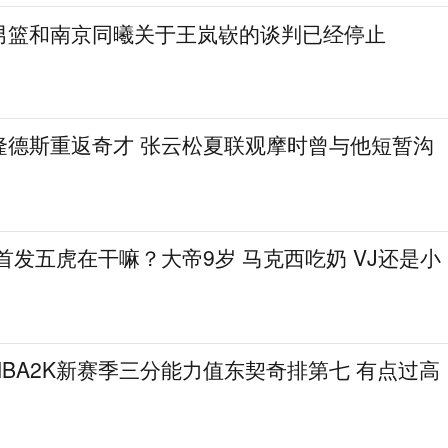
男篮和南京同曦关于王岚嵚的谈判已经停止
隆德斯重返奇才 张云松夏联观摩时曾与他短暂沟
在首发五虎在干嘛？大帝9岁 马克西吃奶 VJ还是小
BA2K新赛季三分能力值东契奇排第七 有点过高