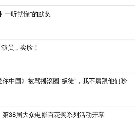
“一听就懂”的默契
知名演员，卖脸！
爱你中国》被骂摇滚圈“叛徒”，我不屑跟他们吵
，第38届大众电影百花奖系列活动开幕