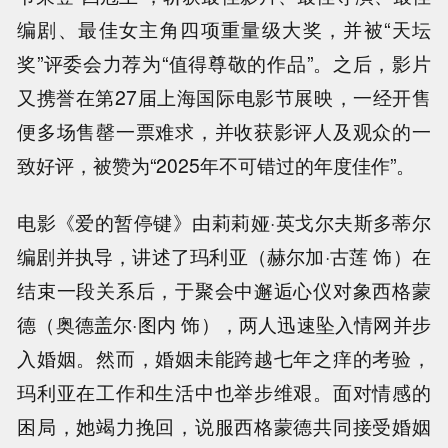
编剧、最佳女主角四项重量级大奖，并被“天坛
奖”评委会力荐为“值得尊敬的作品”。之后，影片
又携誉在第27届上海国际电影节展映，一经开售
便多场售罄一票难求，并收获影评人及观众的一
致好评，被赞为“2025年不可错过的年度佳作”。
电影《爱的暂停键》由莉莉娅·英戈尔夫斯多蒂尔
编剧并执导，讲述了玛利亚（赫尔加·古莲 饰）在
结束一段关系后，于聚会中邂逅心仪对象西格蒙
德（奥德盖尔·图内 饰），两人迅速坠入情网并步
入婚姻。然而，婚姻未能跨越七年之痒的考验，
玛利亚在工作和生活中也举步维艰。面对情感的
困局，她竭力挽回，说服西格蒙德共同接受婚姻