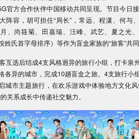
褓、5G官方合作伙伴中国移动共同呈现。节目今日接
大阵容，胡可担任“局长”，常远、程潇、何与
沈月、尚筱菊、田嘉瑞、汪峰、武艺、夏之光、
按姓氏首字母排序）等作为盲盒家族的“旅客”共
旅客互选后结成4支风格迥异的旅行小组，打卡泉
格各异的城市，完成10趟盲盒之旅。4支旅行小
启城市主题旅行，在欢乐游戏中体验地方文化风
”的关系成长中传递社交魅力。