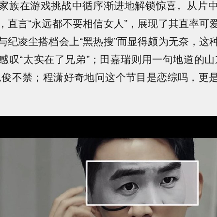
家族在游戏挑战中循序渐进地解锁惊喜。从片
，直言“永远都不要相信女人”，展现了其直率可
与纪凌尘搭档会上“黑热搜”而显得颇为无奈，这
感叹“太实在了兄弟”；田嘉瑞则用一句地道的山
忍俊不禁；程潇好奇地问这个节目是恋综吗，更