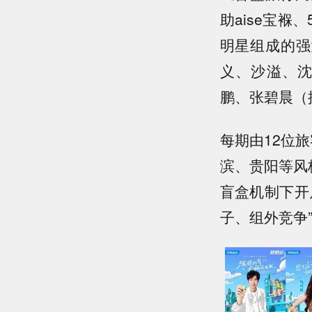
助aise宝
明星组成的强
义、沙溢、
鹏、张碧晨（
每期由12位
滨、贵阳等风
盲盒机制下开
子、组外竞争