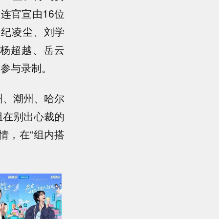
连官宣由16位
、纪凌尘、刘学
杨超越、岳云
同参与录制。
州、潮州、哈尔
组在别出心裁的
情，在“组内搭