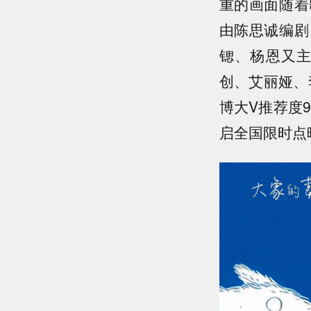
重的画面随着
由陈思诚编剧
锶、杨恩又
创、艾丽娅、
博大V推荐度9
启全国限时点