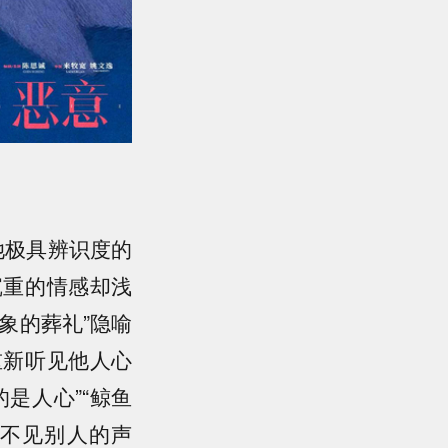
她极具辨识度的
沉重的情感却浅
象的葬礼”隐喻
重新听见他人心
是人心”“鲸鱼
不见别人的声