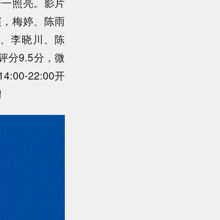
一一照亮。影片
演，梅婷、陈雨
、李晓川、陈
分9.5分，微
0-22:00开
！