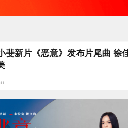
小斐新片《恶意》发布片尾曲 徐
美
:11