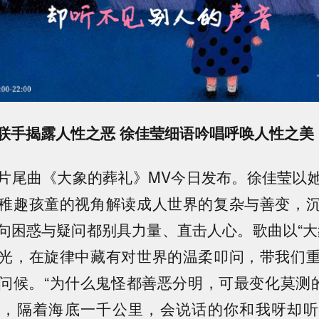
联手揭露人性之恶 徐佳莹细语吟唱呼唤人性之美
片尾曲《大象的葬礼》MV今日发布。徐佳莹以
稚趣孩童的视角解读成人世界的复杂与善变，
句困惑与疑问都别具力量、直击人心。歌曲以“大
光，在旋律中藏有对世界的温柔叩问，带我们
问候。“为什么鬼怪都善恶分明，可最变化莫测的
鲸，隔着海底一千公里，会说话的你和我呀却听