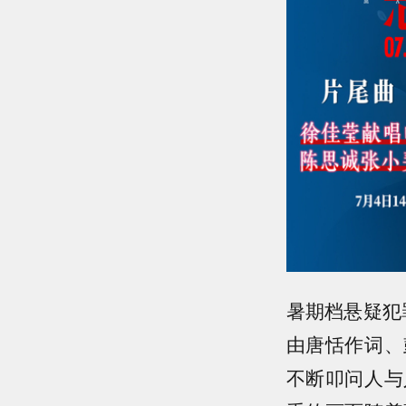
暑期档悬疑犯
由唐恬作词、
不断叩问人与