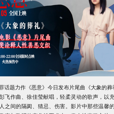
罪话题力作《恶意》今日发布片尾曲《大象的葬
彭飞作曲、徐佳莹献唱，轻柔灵动的歌声，以
人之间的隔阂、猜忌、伤害。影片中那些温馨