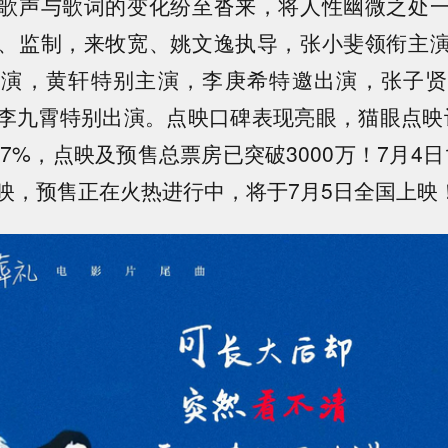
歌声与歌词的变化纷至沓来，将人性幽微之处
、监制，来牧宽、姚文逸执导，张小斐领衔主
主演，黄轩特别主演，李庚希特邀出演，张子贤
李九霄特别出演。点映口碑表现亮眼，猫眼点映评
7%，点映及预售总票房已突破3000万！7月4日14:0
映，预售正在火热进行中，将于7月5日全国上映