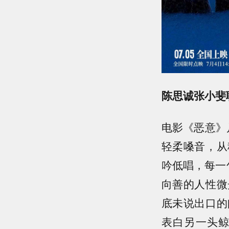
陈思诚张小斐
电影《恶意》
轻柔嗓音，从
吟低唱，每一
向善的人性微
底未说出口的
表白另一头