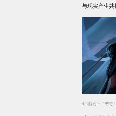
与现实产生共
4《聊斋：兰若寺