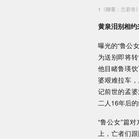
1《聊斋：兰若寺
黄泉泪别相约
曝光的“鲁公
为送别即将转
他目睹鲁瑛饮
婆艰难拉车，
记前世的孟婆
二人16年后
“鲁公女”篇
上，亡者们跟