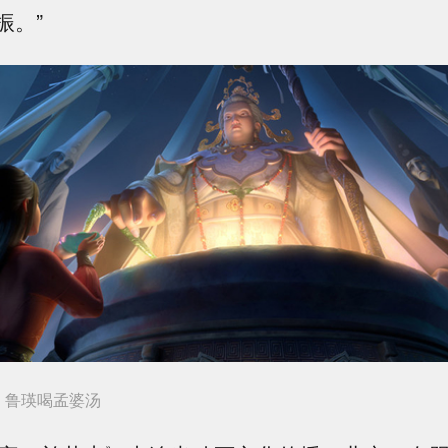
振。”
》鲁瑛喝孟婆汤