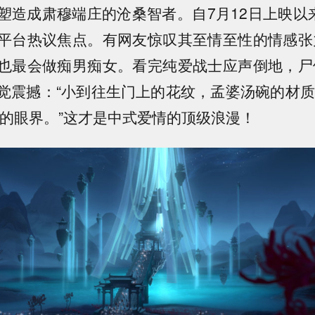
塑造成肃穆端庄的沧桑智者。自7月12日上映以来
平台热议焦点。有网友惊叹其至情至性的情感张
也最会做痴男痴女。看完纯爱战士应声倒地，尸
觉震撼：“小到往生门上的花纹，孟婆汤碗的材质
我的眼界。”这才是中式爱情的顶级浪漫！