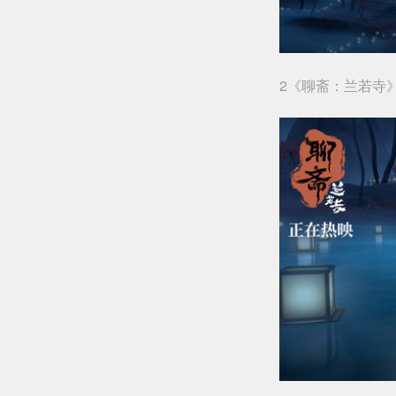
2《聊斋：兰若寺