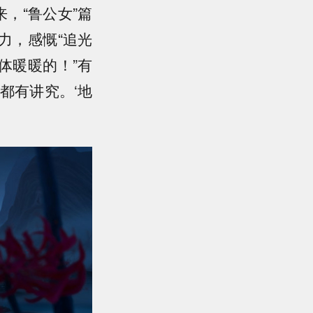
，“鲁公女”篇
力，感慨“追光
体暖暖的！”有
都有讲究。‘地