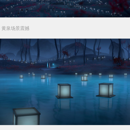
》黄泉场景震撼