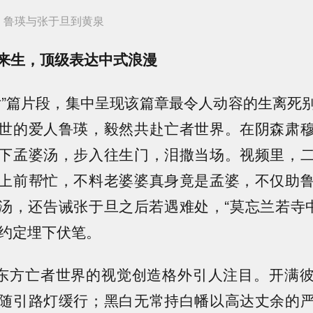
》鲁瑛与张于旦到黄泉
来生，顶级表达中式浪漫
女”篇片段，集中呈现该篇章最令人动容的生离死
世的爱人鲁瑛，毅然共赴亡者世界。在阴森肃
下孟婆汤，步入往生门，泪撒当场。视频里，
上前帮忙，不料老婆婆真身竟是孟婆，不仅助
汤，还告诫张于旦之后若遇难处，“莫忘兰若寺中
的约定埋下伏笔。
对东方亡者世界的视觉创造格外引人注目。开满
随引路灯缓行；黑白无常持白幡以高达丈余的