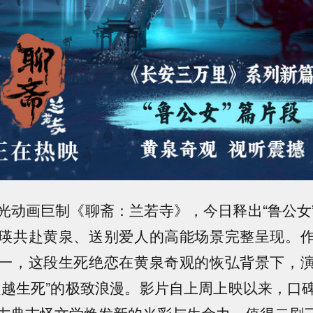
光动画巨制《聊斋：兰若寺》，今日释出“鲁公女
瑛共赴黄泉、送别爱人的高能场景完整呈现。
一，这段生死绝恋在黄泉奇观的恢弘背景下，
超越生死”的极致浪漫。影片自上周上映以来，口