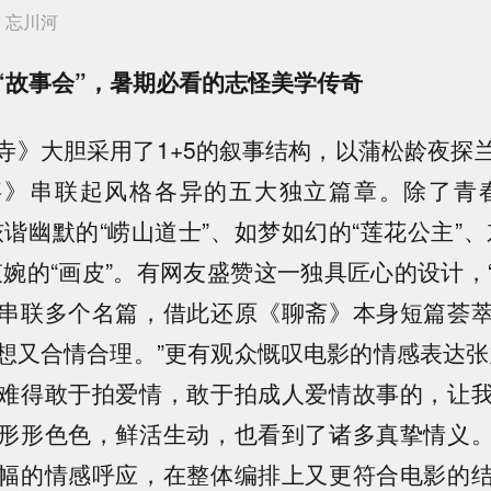
》忘川河
“故事会”，暑期必看的志怪美学传奇
寺》大胆采用了1+5的叙事结构，以蒲松龄夜探
事》串联起风格各异的五大独立篇章。除了青春
诙谐幽默的“崂山道士”、如梦如幻的“莲花公主”、
哀婉的“画皮”。有网友盛赞这一独具匠心的设计，
串联多个名篇，借此还原《聊斋》本身短篇荟
想又合情合理。”更有观众慨叹电影的情感表达张
难得敢于拍爱情，敢于拍成人爱情故事的，让
形形色色，鲜活生动，也看到了诸多真挚情义
幅的情感呼应，在整体编排上又更符合电影的