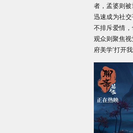
者，孟婆则被
迅速成为社交
不排斥爱情，
观众则聚焦视
府美学’打开