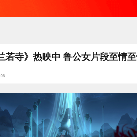
兰若寺》热映中 鲁公女片段至情
:06