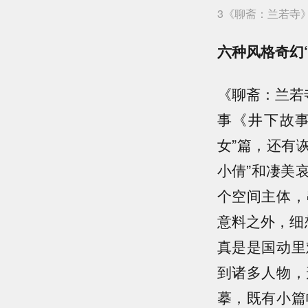
3《聊斋：兰若寺
六种风格奇幻
《聊斋：兰若
事《井下故
女”篇，还有
小倩”和凄美
个空间主体，
意料之外，细
真是是国动里
到诸多人物，
摹，既有小篇