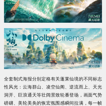
全套制式海报分别定格有关蓬莱仙境的不同标志
性风光：云海群山、凌空仙阁、逆流而上、天光
洞开、巨浪通天等壮阔景致轮番登场，画面气势
磅礴、美轮美奂的恢宏氛围感瞬间拉满，每一帧