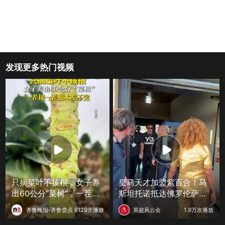
发现更多热门视频
只摘菜叶不拔根，女子养
皇马天才加盟紫百合！马
出60公分“菜树”，一茬接
斯坦托诺抵达佛罗伦萨，
一茬根本吃不完
收获球迷狂热追捧
齐鲁晚报-齐鲁壹点
8129次播放
英超风云会
1.9万次播放