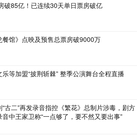
票房破85亿！已连续30天单日票房破亿
餐馆》点映及预售总票房破9000万
乐等加盟“披荆斩棘” 整季公演舞台全程直播
剧“古二”再发录音指控《繁花》总制片涉毒，剧方
录音中王家卫称“一点够了，要不然又要出事”