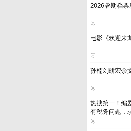
2026暑期档
电影《欢迎来龙
孙楠刘畊宏余文
热搜第一！编
有税务问题，