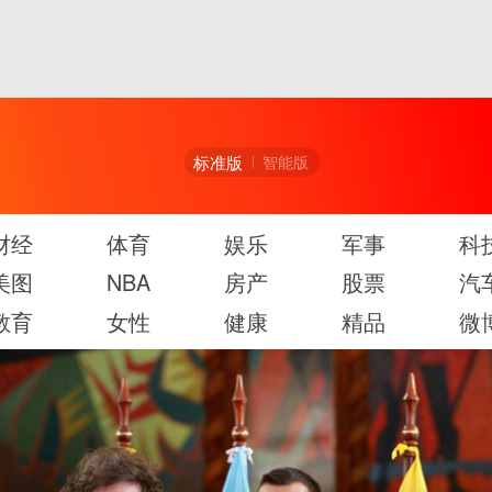
标准版
智能版
财经
体育
娱乐
军事
科
美图
NBA
房产
股票
汽
教育
女性
健康
精品
微