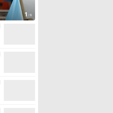
1
/
6