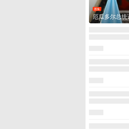
图集
厄瓜多尔总统