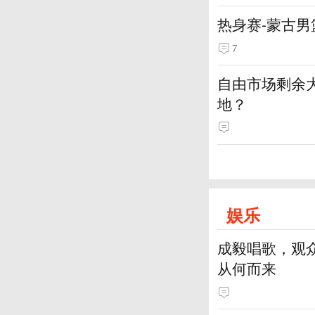
热身赛-蒙古男
7
自由市场剩余
地？
娱乐
成毅唱歌，观
从何而来