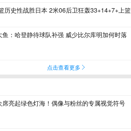
篮历史性战胜日本 2米06后卫狂轰33+14+7+上
大鱼：哈登静待球队补强 威少比尔库明加何时落
点击查看更多
众席亮起绿色灯海！偶像与粉丝的专属视觉符号