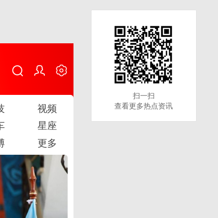
扫一扫
扫一扫
查看更多热点资讯
查看更多热点资讯
技
视频
车
星座
博
更多