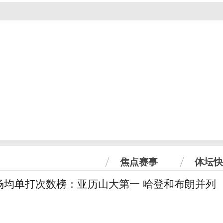
焦点赛事
体坛快
场均单打次数榜：亚历山大第一 哈登和布朗并列