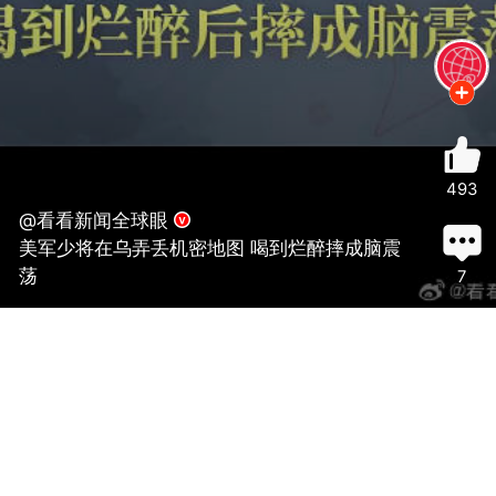
493
@看看新闻全球眼
美军少将在乌弄丢机密地图 喝到烂醉摔成脑震
荡
7