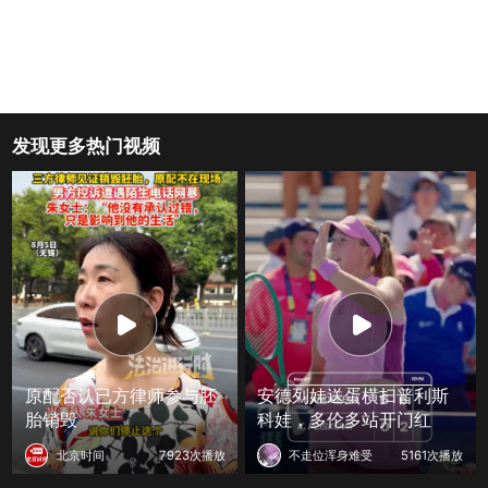
发现更多热门视频
原配否认已方律师参与胚
安德列娃送蛋横扫普利斯
胎销毁
科娃，多伦多站开门红
北京时间
7923次播放
不走位浑身难受
5161次播放