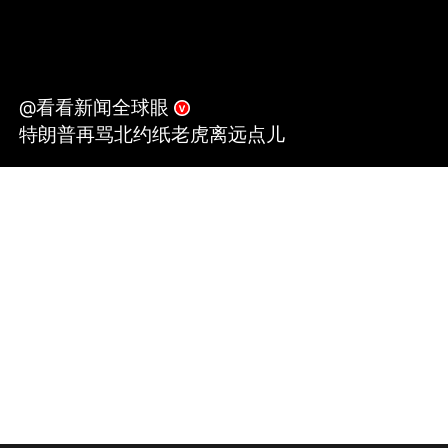
@看看新闻全球眼
特朗普再骂北约纸老虎离远点儿