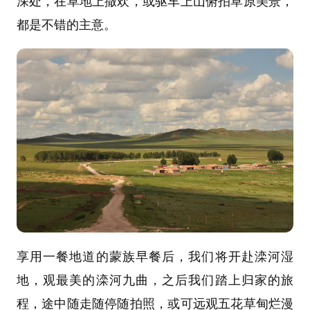
深处，在草地上撒欢，或驱车上山俯拍草原美景，
都是不错的主意。
享用一餐地道的蒙族早餐后，我们将开赴滦河湿
地，观最美的滦河九曲，之后我们踏上归家的旅
程，途中随走随停随拍照，或可远观五花草甸烂漫