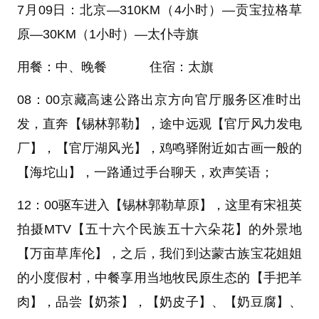
7
月09日：北京—310KM（4小时）—贡宝拉格草
原—30KM（1小时）—太仆寺旗
用餐：中、晚餐 住宿：太旗
08：00京藏高速公路出京方向官厅服务区准时出
发，直奔
【锡林郭勒】
，途中远观
【官厅风力发电
厂】
，
【官厅湖风光】
，鸡鸣驿附近如古画一般的
【海坨山】
，一路通过手台聊天，欢声笑语；
12：00驱车进入
【锡林郭勒草原】
，这里有宋祖英
拍摄MTV
【五十六个民族五十六朵花】
的外景地
【万亩草库伦】
，之后，我们到达蒙古族宝花姐姐
的小度假村，中餐享用当地牧民原生态的
【手把羊
肉】
，品尝
【奶茶】
，
【奶皮子】
、
【奶豆腐】
、