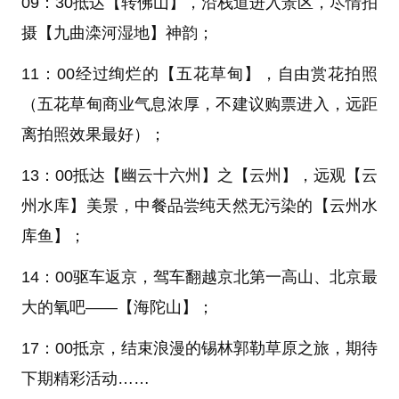
09：30抵达
【转佛山】
，沿栈道进入景区，尽情拍
摄
【九曲滦河湿地】
神韵；
11：00经过绚烂的
【五花草甸】
，自由赏花拍照
（五花草甸商业气息浓厚，不建议购票进入，远距
离拍照效果最好）
；
13：00抵达
【幽云十六州】
之
【云州】
，远观
【云
州水库】
美景，中餐品尝纯天然无污染的
【云州水
库鱼】
；
14：00驱车返京，驾车翻越京北第一高山、北京最
大的氧吧——
【海陀山】
；
17：00抵京，结束浪漫的锡林郭勒草原之旅，期待
下期精彩活动……