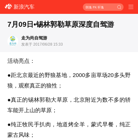
新浪汽车
朗逸 PK 轩逸
7月09日•锡林郭勒草原深度自驾游
走为尚自驾游
发表于 2017/06/28 15:33
活动亮点：
●距北京最近的野狼基地，2000多亩草场20多头野
狼，观察真正的狼性；
●真正的锡林郭勒大草原，北京附近为数不多的轿
车能开上山的草原；
●纯正牧民手扒肉，地道烤全羊，蒙式早餐，纯正
蒙古风味；