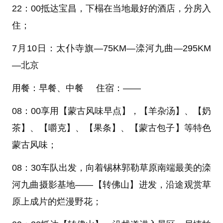
22：00抵达宝昌，下榻在当地最好的酒店，分房入
住；
7
月10日：太仆寺旗—75KM—滦河九曲—295KM
—北京
用餐：早餐、中餐 住宿：——
08：00享用
【蒙古风味早点】
，
【羊杂汤】
、
【奶
茶】
、
【嚼克】
、
【果条】
、
【蒙古包子】
等特色
蒙古风味；
08：30车队出发，向着锡林郭勒草原南端最美的滦
河九曲摄影基地——
【转佛山】
进发，沿途观赏草
原上成片的烂漫野花；