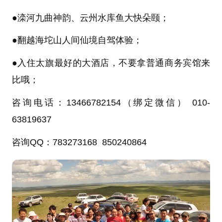
●滦河九曲神韵、云州水库鱼大快朵颐；
●翻越海坨山人间仙境自驾体验；
●入住太旗最好的大酒店，不要拿普通商务宾馆来
比哦；
咨询电话：13466782154（绑定微信） 010-
63819637
咨询QQ：783273168 850240864