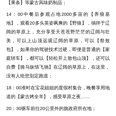
【果条】
等蒙古风味奶制品；
14：00中餐后参观占地2000多亩的
【养狼基
地】
，观看20多头英姿飒爽的
【野狼】
，徜徉于辽
阔的草原上，充分享受天苍苍野茫茫的辽阔与壮
美，可以上山顶远观辽阔的草原，可以
【祭敖
包】
，如果你的驾驶技术过硬，即便是普通的
【家
庭轿车】
，都可以
【轻松开上敖包山顶】
，还可以
自费
【骑马纵情飞驰】
在辽阔的草原上，在这里，
没有人给您划定跑道；
18：00准时在宝花姐姐的度假村集合，晚餐享用地
道的
【蒙古烤全羊】
，感受草原之夜……
20：30驱车前往20公里外的旗政府所在地；