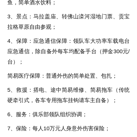
鱼，简单酒水饮料
；
3、景点：
马拉盖庙、转佛山滦河湿地门票、贡宝
拉格草原自由参观
；
4、保障：
应急通信保障：领队车大功率车载电台
应急通信，除自备外每车均配备手台（押金300元/
台）
；
简易医疗保障：普通外伤的简单处置、包扎
；
5、救援：
搭电、途中简易维修、简易拖车（传统
硬牵引式，各车专用拖车挂钩请车主自备）
；
6、服务：
俱乐部领队组织协调
；
7、保险：
每人
10
万元人身意外伤害保险
；