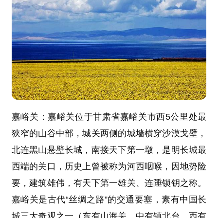
嘉峪关：
嘉峪关位于甘肃省嘉峪关市西5公里处最
狭窄的山谷中部，城关两侧的城墙横穿沙漠戈壁，
北连黑山悬壁长城，南接天下第一墩，是明长城最
西端的关口，历史上曾被称为河西咽喉，因地势险
要，建筑雄伟，有天下第一雄关、连陲锁钥之称。
嘉峪关是古代“丝绸之路”的交通要塞，素有中国长
城三大奇观之一（东有山海关、中有镇北台、西有