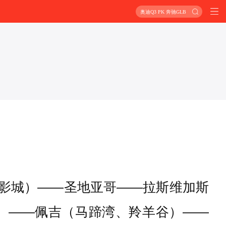
奥迪Q3 PK 奔驰GLB
球影城）——圣地亚哥——拉斯维加斯
）——佩吉（马蹄湾、羚羊谷）——