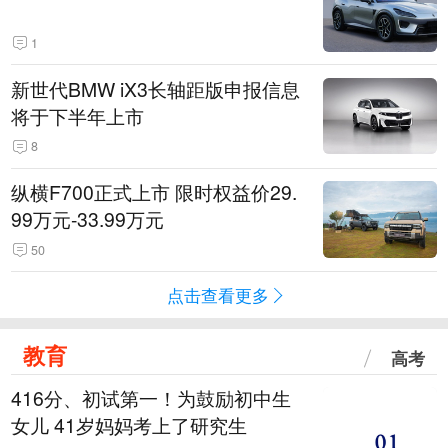
1
新世代BMW iX3长轴距版申报信息
将于下半年上市
8
纵横F700正式上市 限时权益价29.
99万元-33.99万元
50
点击查看更多
教育
高考
416分、初试第一！为鼓励初中生
女儿 41岁妈妈考上了研究生