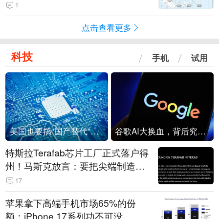
1
点击查看更多
科技
手机
试用
美国也要搞“国产替代”？先算清三笔账
谷歌AI大换血，背后究竟发生了什么？
特斯拉Terafab芯片工厂正式落户得
州！马斯克放言：要把尖端制造带
回美国
17
苹果拿下高端手机市场65%的份
额：iPhone 17系列功不可没