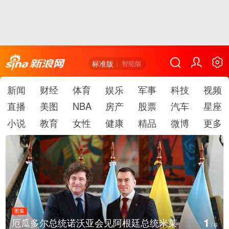
标准版
智能版
新闻
财经
体育
娱乐
军事
科技
视频
直播
美图
NBA
房产
股票
汽车
星座
小说
教育
女性
健康
精品
微博
更多
图集
1
厄瓜多尔总统诺沃亚会见阿根廷总统米莱
/
6