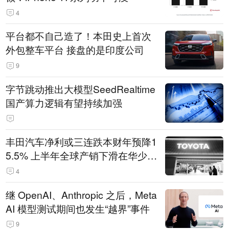
4
平台都不自己造了！本田史上首次
外包整车平台 接盘的是印度公司
9
字节跳动推出大模型SeedRealtime
国产算力逻辑有望持续加强
丰田汽车净利或三连跌本财年预降1
5.5% 上半年全球产销下滑在华少卖
14.3万辆
4
继 OpenAI、Anthropic 之后，Meta
AI 模型测试期间也发生“越界”事件
9