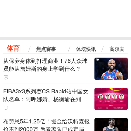
体育
焦点赛事
体坛快讯
高尔夫
从保养身体到打理商业！76人众球
员能从詹姆斯的身上学到什么？
FIBA3x3系列赛CS Rapid站中国女
队名单：阿呷娜婧、杨衡瑜在列
布劳恩5年1.25亿！掘金给沃特森报
价不到2000万 后者离队已成定局