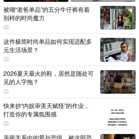
被嘲“老爸单品”的五分牛仔裤有着
别样的时尚魔力
这件极简时尚单品如何实现适配多
元生活场景？
2026夏天最火的鞋，居然是随处可
见的人字拖？
快来抄“内娱审美天赋怪”的作业，
打造你的专属氛围感
亲密关系中的爱与恐惧，被这部恐