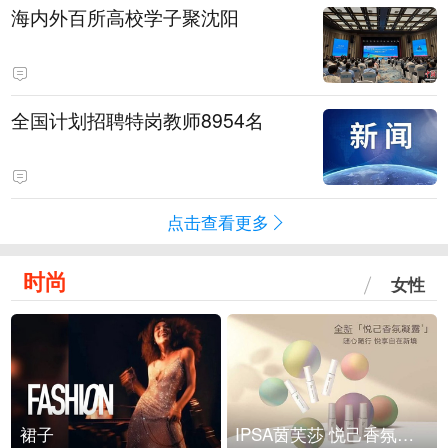
海内外百所高校学子聚沈阳
全国计划招聘特岗教师8954名
点击查看更多
时尚
女性
裙子
IPSA茵芙莎 悦己香氛凝露上市