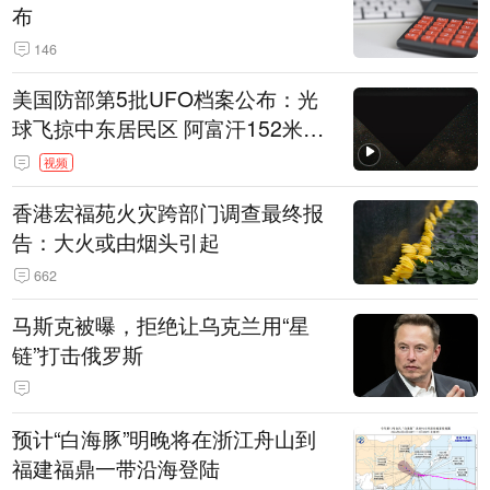
布
146
美国防部第5批UFO档案公布：光
球飞掠中东居民区 阿富汗152米三
角形遮蔽星光
视频
香港宏福苑火灾跨部门调查最终报
告：大火或由烟头引起
662
马斯克被曝，拒绝让乌克兰用“星
链”打击俄罗斯
预计“白海豚”明晚将在浙江舟山到
福建福鼎一带沿海登陆