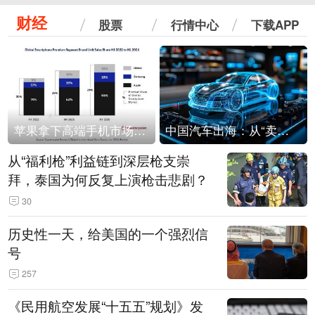
财经
股票
行情中心
下载APP
苹果拿下高端手机市场65%的份额：iPhone 17系列功不可没
中国汽车出海：从“卖出去”到“走进去”
从“福利枪”利益链到深层枪支崇
拜，泰国为何反复上演枪击悲剧？
30
历史性一天，给美国的一个强烈信
号
257
《民用航空发展“十五五”规划》发