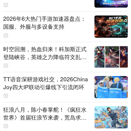
打造旗舰供电方案
2026年6大热门手游加速器盘点：
国服、外服与多设备支持
时空回溯，热血归来！科加斯正式
登陆峡谷，英雄之力降临符文乱
斗！
TT语音深耕游戏社交，2026China
Joy四大IP联动引爆线下引流闭环
狂浪八月，陈小春掌舵！《疯狂水
世界》首届狂浪节来袭，荒岛求生
直播即将开启