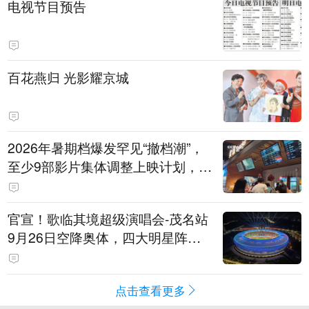
电视节目预告
百花燕归 光影耀京城
2026年暑期档爆发罕见“撤档潮”，
至少9部影片集体调整上映计划，影
评人直言不看好：凭啥认为换个时
间就能大卖？
官宣！歌临其境超级演唱会-茂名站
9月26日空降奥体，四大明星阵容
重磅揭晓
点击查看更多