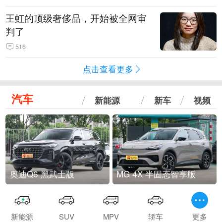
王虹的顶级奢侈品，开始被全网审
判了
516
点击查看更多
汽车
新能源
新车
视频
奥迪Q6 黑武士版
MG 4X 半固态智享版
新能源
SUV
MPV
轿车
更多