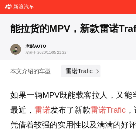
新浪汽车
能拉货的MPV，新款雷诺Tra
老彭AUTO
发表于 2020/11/05 21:22
雷诺Trafic
本文介绍的车型
如果一辆MPV既能载客拉人，又
最近，
雷诺
发布了新款
雷诺Trafic
，
凭借着较强的实用性以及满满的好