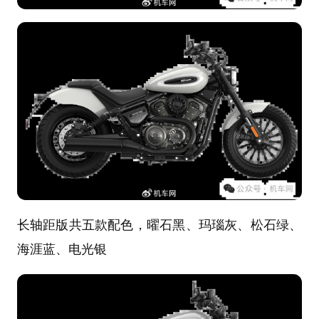
长轴距版共五款配色，曜石黑、玛瑙灰、松石绿、
海涯蓝、电光银