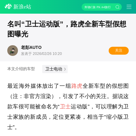
新浪e站
奔驰C旅 PK A4旅行
名叫“卫士运动版”，路虎全新车型假想
图曝光
老彭AUTO
关注
发表于 2026/02/26 10:20
卫士电动
本文介绍的车型
最近海外媒体放出了一组
路虎
全新车型的假想图
（注：非官方渲染），引发了不小的关注。据说这
款车很可能被命名为“
卫士
运动版”，可以理解为卫
士家族的新成员，定位更紧凑，相当于“缩小版卫
士”。