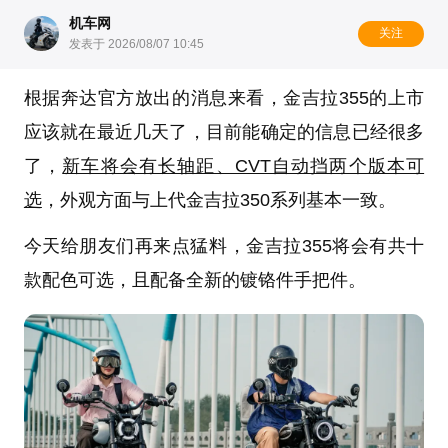
机车网
关注
发表于 2026/08/07 10:45
根据
奔达
官方放出的消息来看，
金吉拉355
的上市
应该就在最近几天了，目前能确定的信息已经很多
了，
新车将会有长轴距、CVT自动挡两个版本可
选
，外观方面与上代金吉拉350系列基本一致。
今天给朋友们再来点猛料，金吉拉355将会有共十
款配色可选，且配备全新的镀铬件手把件。