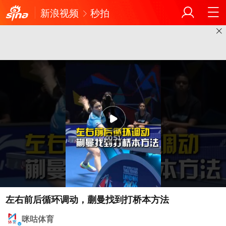
新浪视频
秒拍
00:51
左右前后循环调动，蒯曼找到打桥本方法
咪咕体育