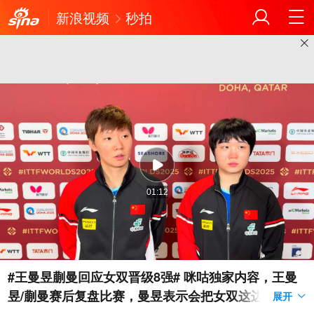
新浪视频
秒拍
01:12
#王曼昱蒯曼回应女双晋级8强# 咪咕独家内容，王曼
昱/蒯曼赛后复盘比赛，曼昱表示会把女双这边的责任
展开