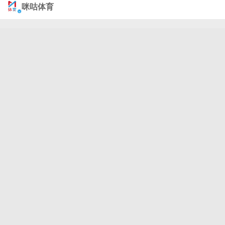
担当起来，和蒯曼带着这份压力，全力以赴往前冲。
咪咕体育
#王曼昱蒯曼3比0李凯敏江芷林##王曼昱蒯曼晋级女
双8强# ​