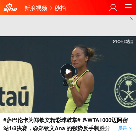
新浪视频
秒拍
00:39
#萨巴伦卡为郑钦文精彩球鼓掌# 🎾WTA1000迈阿密
站1/8决赛，@郑钦文Ana 的强势反手制胜分，萨巴伦
展开