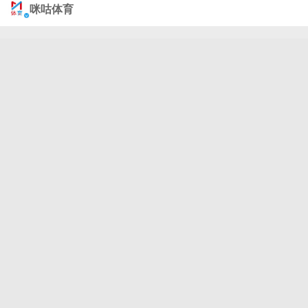
卡也为QueenWen的好球鼓掌👏#郑钦文萨巴伦卡登
咪咕体育
场# @咪咕视频 正在直播#郑钦文vs萨巴伦卡#，欢迎