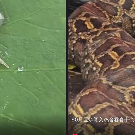
60斤巨蟒闯入鸡舍吞食十余