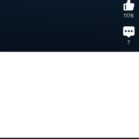
1176
7