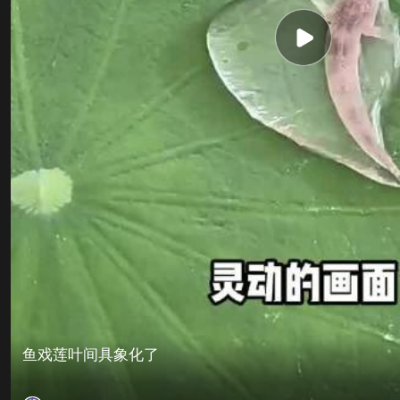
鱼戏莲叶间具象化了