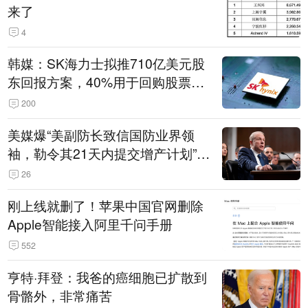
来了
4
韩媒：SK海力士拟推710亿美元股
东回报方案，40%用于回购股票，
相当于美股发行规模
200
美媒爆“美副防长致信国防业界领
袖，勒令其21天内提交增产计划”，
五角大楼回应
26
刚上线就删了！苹果中国官网删除
Apple智能接入阿里千问手册
552
亨特·拜登：我爸的癌细胞已扩散到
骨骼外，非常痛苦