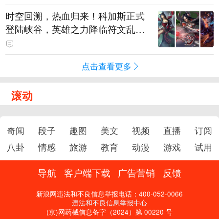
时空回溯，热血归来！科加斯正式
登陆峡谷，英雄之力降临符文乱
斗！
点击查看更多
滚动
奇闻
段子
趣图
美文
视频
直播
订阅
八卦
情感
旅游
教育
动漫
游戏
试用
导航
客户端下载
广告营销
反馈
新浪网违法和不良信息举报电话：400-052-0066
违法和不良信息举报中心
(京)网药械信息备字（2024）第 00220 号