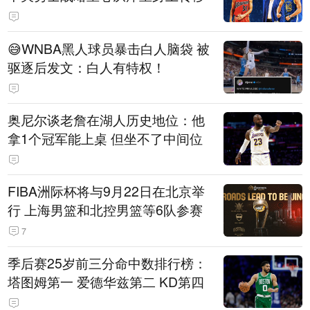
😅WNBA黑人球员暴击白人脑袋 被
驱逐后发文：白人有特权！
奥尼尔谈老詹在湖人历史地位：他
拿1个冠军能上桌 但坐不了中间位
FIBA洲际杯将与9月22日在北京举
行 上海男篮和北控男篮等6队参赛
7
季后赛25岁前三分命中数排行榜：
塔图姆第一 爱德华兹第二 KD第四