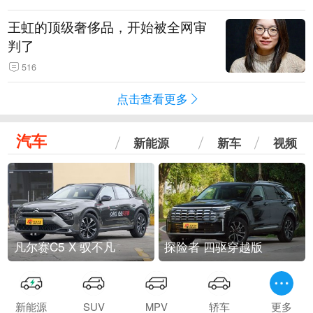
王虹的顶级奢侈品，开始被全网审
判了
516
点击查看更多
汽车
新能源
新车
视频
凡尔赛C5 X 驭不凡
探险者 四驱穿越版
新能源
SUV
MPV
轿车
更多