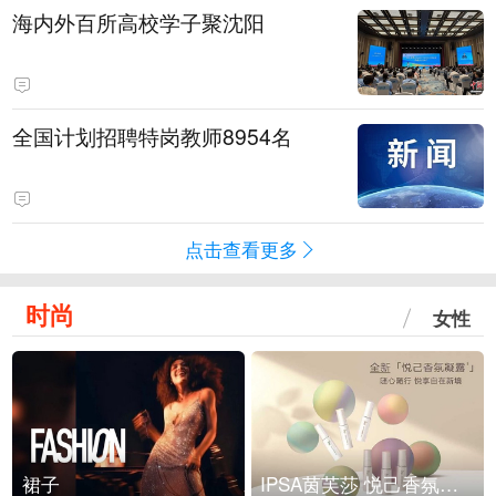
海内外百所高校学子聚沈阳
全国计划招聘特岗教师8954名
点击查看更多
时尚
女性
裙子
IPSA茵芙莎 悦己香氛凝露上市