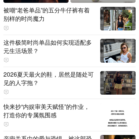
被嘲“老爸单品”的五分牛仔裤有着
别样的时尚魔力
这件极简时尚单品如何实现适配多
元生活场景？
2026夏天最火的鞋，居然是随处可
见的人字拖？
快来抄“内娱审美天赋怪”的作业，
打造你的专属氛围感
亲密关系中的爱与恐惧，被这部恐