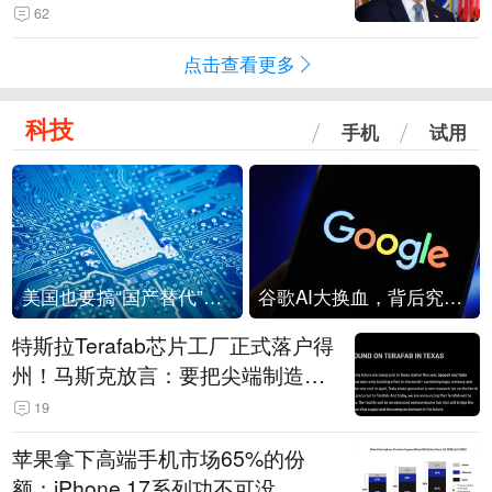
62
点击查看更多
科技
手机
试用
美国也要搞“国产替代”？先算清三笔账
谷歌AI大换血，背后究竟发生了什么？
特斯拉Terafab芯片工厂正式落户得
州！马斯克放言：要把尖端制造带
回美国
19
苹果拿下高端手机市场65%的份
额：iPhone 17系列功不可没