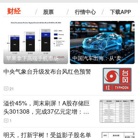
财经
股票
行情中心
下载APP
苹果拿下高端手机市场65%的份额：iPhone 17系列功不可没
中国汽车出海：从“卖出去”到“走进去”
中央气象台升级发布台风红色预警
21
溢价45%，周末刷屏！A股存储巨
头301308，完成37亿元定增：现
价386.6元，定增价560元
1
明天，打新宇树！受益影子股名单