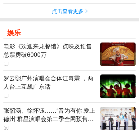
点击查看更多
娱乐
电影《欢迎来龙餐馆》点映及预售
总票房破6000万
罗云熙广州演唱会合体江奇霖 ，两
人台上互飙广东话
张韶涵、徐怀钰……“音为有你 爱上
德州”群星演唱会第二季全网预售开
票