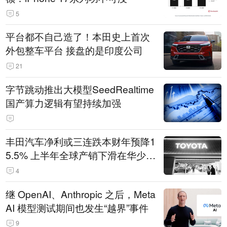
5
平台都不自己造了！本田史上首次
外包整车平台 接盘的是印度公司
21
字节跳动推出大模型SeedRealtime
国产算力逻辑有望持续加强
丰田汽车净利或三连跌本财年预降1
5.5% 上半年全球产销下滑在华少卖
14.3万辆
4
继 OpenAI、Anthropic 之后，Meta
AI 模型测试期间也发生“越界”事件
9