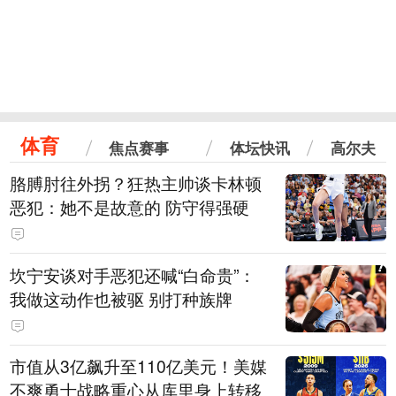
体育
焦点赛事
体坛快讯
高尔夫
胳膊肘往外拐？狂热主帅谈卡林顿
恶犯：她不是故意的 防守得强硬
坎宁安谈对手恶犯还喊“白命贵”：
我做这动作也被驱 别打种族牌
市值从3亿飙升至110亿美元！美媒
不爽勇士战略重心从库里身上转移