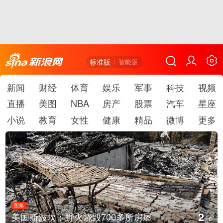
标准版
智能版
新闻
财经
体育
娱乐
军事
科技
视频
直播
美图
NBA
房产
股票
汽车
星座
小说
教育
女性
健康
精品
微博
更多
图集
3
美国斯波坎：野火烧毁700多所房屋
/
6