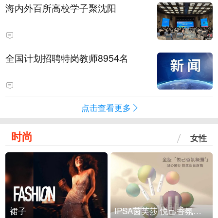
海内外百所高校学子聚沈阳
全国计划招聘特岗教师8954名
点击查看更多
时尚
女性
裙子
IPSA茵芙莎 悦己香氛凝露上市