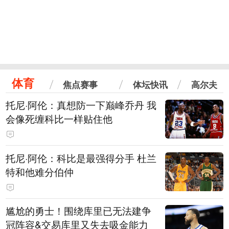
体育
焦点赛事
体坛快讯
高尔夫
托尼·阿伦：真想防一下巅峰乔丹 我
会像死缠科比一样贴住他
托尼·阿伦：科比是最强得分手 杜兰
特和他难分伯仲
尴尬的勇士！围绕库里已无法建争
冠阵容&交易库里又失去吸金能力