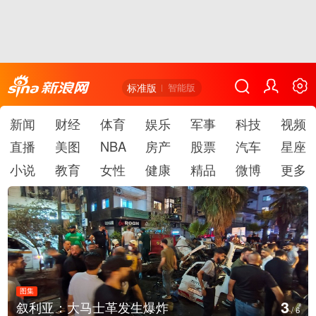
标准版
智能版
新闻
财经
体育
娱乐
军事
科技
视频
直播
美图
NBA
房产
股票
汽车
星座
小说
教育
女性
健康
精品
微博
更多
图集
4
叙利亚：大马士革发生爆炸
/
6