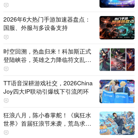
打造旗舰供电方案
2026年6大热门手游加速器盘点：
国服、外服与多设备支持
时空回溯，热血归来！科加斯正式
登陆峡谷，英雄之力降临符文乱
斗！
TT语音深耕游戏社交，2026China
Joy四大IP联动引爆线下引流闭环
狂浪八月，陈小春掌舵！《疯狂水
世界》首届狂浪节来袭，荒岛求生
直播即将开启