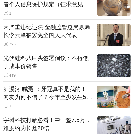
者个人信息保护规定（征求意见
稿）》公开征求意见
2
因严重违纪违法 金融监管总局原局
长李云泽被罢免全国人大代表
725
光伏硅料八巨头签署倡议：不得低
于成本价销售
419
泸溪河“喊冤”：牙冠真不是我的！
网友为何不信了？今年至少发生5
起“食品冤案”
1
宇树科技打新必看！中一签7.5万，
难度约为长鑫20倍