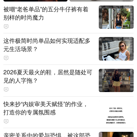
被嘲“老爸单品”的五分牛仔裤有着
别样的时尚魔力
这件极简时尚单品如何实现适配多
元生活场景？
2026夏天最火的鞋，居然是随处可
见的人字拖？
快来抄“内娱审美天赋怪”的作业，
打造你的专属氛围感
亲密关系中的爱与恐惧，被这部恐