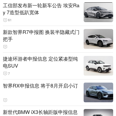
工信部发布新一轮新车公告 埃安Ra
y 7造型低趴宽体
61
新款智界R7申报图 换装半隐藏式门
把手
捷途环游者申报信息 定位紧凑型纯
电SUV
7
智界RX申报信息 将于8月开启小订
新世代BMW iX3长轴距版申报信息