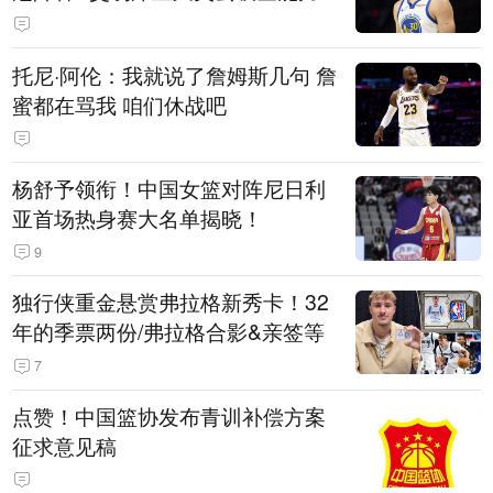
托尼·阿伦：我就说了詹姆斯几句 詹
蜜都在骂我 咱们休战吧
杨舒予领衔！中国女篮对阵尼日利
亚首场热身赛大名单揭晓！
9
独行侠重金悬赏弗拉格新秀卡！32
年的季票两份/弗拉格合影&亲签等
7
点赞！中国篮协发布青训补偿方案
征求意见稿