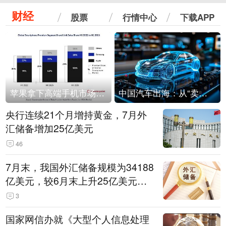
财经
股票
行情中心
下载APP
苹果拿下高端手机市场65%的份额：iPhone 17系列功不可没
中国汽车出海：从“卖出去”到“走进去”
央行连续21个月增持黄金，7月外
汇储备增加25亿美元
46
7月末，我国外汇储备规模为34188
亿美元，较6月末上升25亿美元，
升幅为0.07%
3
国家网信办就《大型个人信息处理