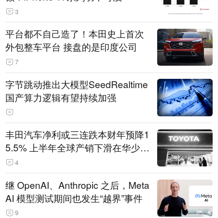
3
平台都不自己造了！本田史上首次
外包整车平台 接盘的是印度公司
7
字节跳动推出大模型SeedRealtime
国产算力逻辑有望持续加强
丰田汽车净利或三连跌本财年预降1
5.5% 上半年全球产销下滑在华少卖
14.3万辆
4
继 OpenAI、Anthropic 之后，Meta
AI 模型测试期间也发生“越界”事件
9