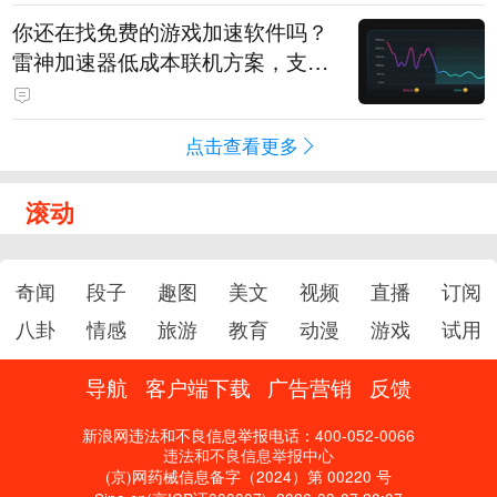
你还在找免费的游戏加速软件吗？
雷神加速器低成本联机方案，支持
免费试用
点击查看更多
滚动
奇闻
段子
趣图
美文
视频
直播
订阅
八卦
情感
旅游
教育
动漫
游戏
试用
导航
客户端下载
广告营销
反馈
新浪网违法和不良信息举报电话：400-052-0066
违法和不良信息举报中心
(京)网药械信息备字（2024）第 00220 号