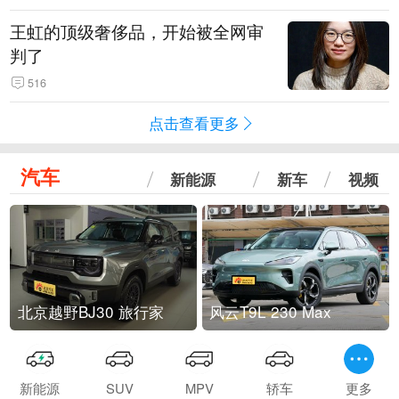
王虹的顶级奢侈品，开始被全网审
判了
516
点击查看更多
汽车
新能源
新车
视频
北京越野BJ30 旅行家
风云T9L 230 Max
新能源
SUV
MPV
轿车
更多