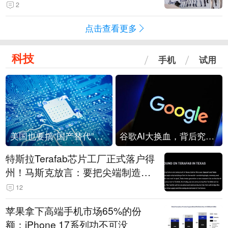
2
点击查看更多
科技
手机
试用
美国也要搞“国产替代”？先算清三笔账
谷歌AI大换血，背后究竟发生了什么？
特斯拉Terafab芯片工厂正式落户得
州！马斯克放言：要把尖端制造带
回美国
12
苹果拿下高端手机市场65%的份
额：iPhone 17系列功不可没