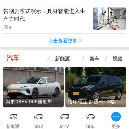
告别剧本式演示，具身智能进入生
产力时代
9
点击查看更多
汽车
新能源
新车
视频
海豹08EV 905旗舰型
格瑞维亚 舒适PLUS版
新能源
SUV
MPV
轿车
更多