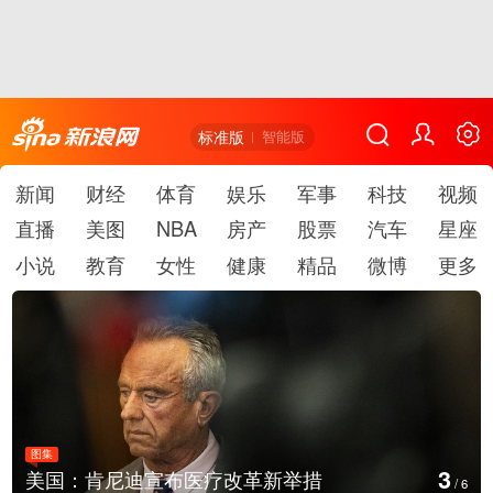
标准版
智能版
新闻
财经
体育
娱乐
军事
科技
视频
直播
美图
NBA
房产
股票
汽车
星座
小说
教育
女性
健康
精品
微博
更多
图集
3
美国：肯尼迪宣布医疗改革新举措
/
6