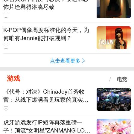
怖片诠释得淋漓尽致
K-POP偶像高度标准化的今天，为
何唯有Jennie能打破规则？
点击查看更多
游戏
电竞
《代号：对决》ChinaJoy首秀收
官：从线下爆满看见玩家的真实期
待
虎牙游戏发行IP矩阵再落重磅一
子！顶流“女明星”ZANMANG LOO