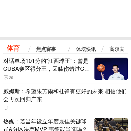
体育
焦点赛事
体坛快讯
高尔夫
对话单场101分的“江西球王”：曾是
CUBA赛区得分王，因膝伤错过CB
A选秀
29
威姆斯：希望朱芳雨和杜锋有更好的未来 相信他们
会再次回归广东
热媒：若当年设立年度最佳关键球
员&分区决赛MVP 韦德能当选吗？