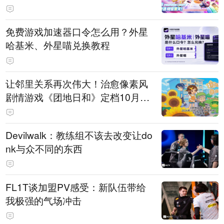
PY 正版3D消除手游《消消奇遇》
惊喜曝光
免费游戏加速器口令怎么用？外星
哈基米、外星喵兑换教程
让邻里关系再次伟大！治愈像素风
剧情游戏《团地日和》定档10月30
日发售
Devilwalk：教练组不该去改变让do
nk与众不同的东西
FL1T谈加盟PV感受：新队伍带给
我极强的气场冲击