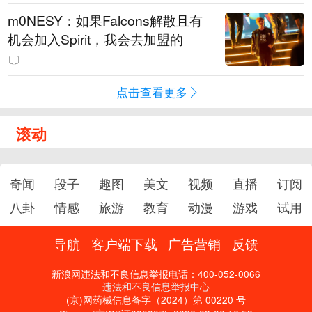
m0NESY：如果Falcons解散且有
机会加入Spirit，我会去加盟的
点击查看更多
滚动
奇闻
段子
趣图
美文
视频
直播
订阅
八卦
情感
旅游
教育
动漫
游戏
试用
导航
客户端下载
广告营销
反馈
新浪网违法和不良信息举报电话：400-052-0066
违法和不良信息举报中心
(京)网药械信息备字（2024）第 00220 号