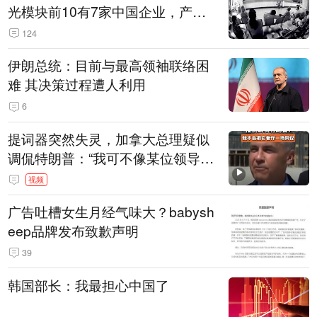
光模块前10有7家中国企业，产业
界人士：想“脱钩”并不容易
124
伊朗总统：目前与最高领袖联络困
难 其决策过程遭人利用
6
提词器突然失灵，加拿大总理疑似
调侃特朗普：“我可不像某位领导
人，把这当成一场阴谋”，全场哄笑
视频
广告吐槽女生月经气味大？babysh
eep品牌发布致歉声明
39
韩国部长：我最担心中国了