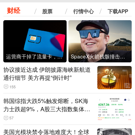
财经
股票
行情中心
下载APP
运营商干掉了流量卡，他们真的玩不起了
SpaceX火箭残骸撞击月球
协议接近达成 伊朗披露海峡新航道
通行细节 美方再提“倒计时”
155
韩国综指大跌5%触发熔断，SK海
力士跌超9%，A股三大指数集体低
开
57
美国光模块禁令落地难度大！全球