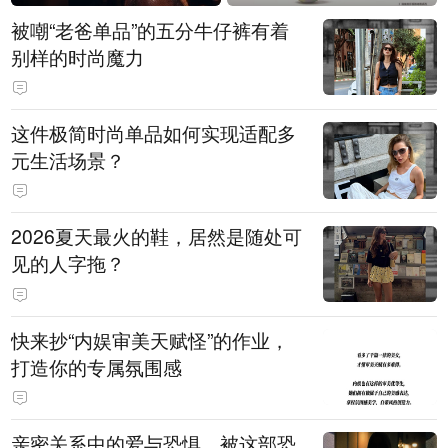
被嘲“老爸单品”的五分牛仔裤有着
别样的时尚魔力
这件极简时尚单品如何实现适配多
元生活场景？
2026夏天最火的鞋，居然是随处可
见的人字拖？
快来抄“内娱审美天赋怪”的作业，
打造你的专属氛围感
亲密关系中的爱与恐惧，被这部恐