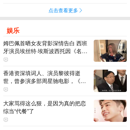
点击查看更多
娱乐
姆巴佩首晒女友背影深情告白 西班
牙演员埃丝特·埃斯波西托因《名校
风暴》走红
香港资深填词人、演员黎彼得逝
世，曾参演多部周星驰电影，《财
神到》由他填词
大家骂得这么狠，是因为真的把恋
综当“代餐”了