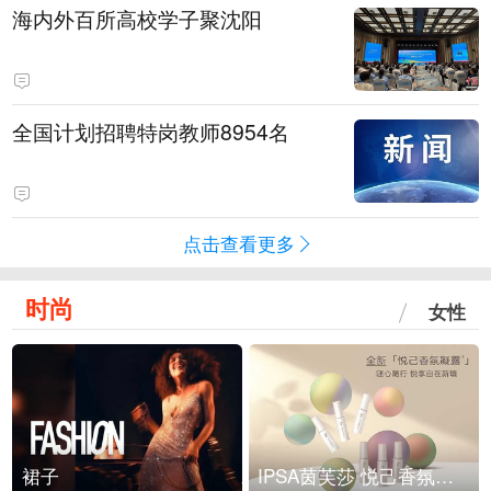
海内外百所高校学子聚沈阳
全国计划招聘特岗教师8954名
点击查看更多
时尚
女性
裙子
IPSA茵芙莎 悦己香氛凝露上市