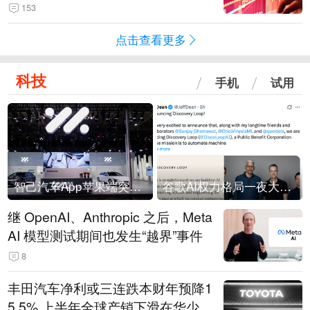
153
点击查看更多
科技
手机
试用
智己汽车App苹果端突然“下架”
谷歌AI权力格局一夜大洗牌
继 OpenAI、Anthropic 之后，Meta
AI 模型测试期间也发生“越界”事件
8
丰田汽车净利或三连跌本财年预降1
5.5% 上半年全球产销下滑在华少卖