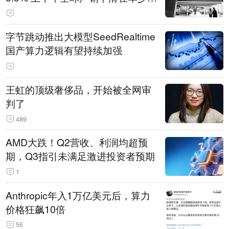
14.3万辆
字节跳动推出大模型SeedRealtime
国产算力逻辑有望持续加强
王虹的顶级奢侈品，开始被全网审
判了
489
AMD大跌！Q2营收、利润均超预
期，Q3指引未满足激进投资者预期
1
Anthropic年入1万亿美元后，算力
价格狂飙10倍
56