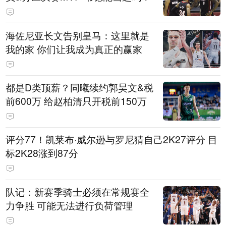
海佐尼亚长文告别皇马：这里就是
我的家 你们让我成为真正的赢家
都是D类顶薪？同曦续约郭昊文&税
前600万 给赵柏清只开税前150万
评分77！凯莱布·威尔逊与罗尼猜自己2K27评分 目
标2K28涨到87分
队记：新赛季骑士必须在常规赛全
力争胜 可能无法进行负荷管理