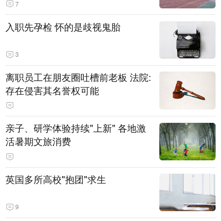
7
入职先孕检 怀的是歧视鬼胎
3
离职员工在朋友圈吐槽前老板 法院:
存在侵害其名誉权可能
亲子、研学体验持续"上新" 各地激
活暑期文旅消费
英国多所高校"抱团"求生
9