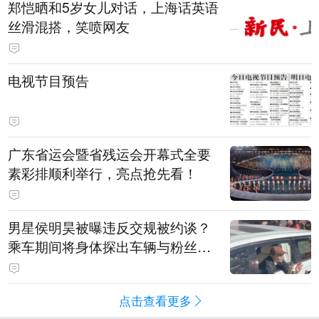
郑恺晒和5岁女儿对话，上海话英语
丝滑混搭，笑喷网友
电视节目预告
广东省运会暨省残运会开幕式全要
素彩排顺利举行，亮点抢先看！
男星侯明昊被曝违反交规被约谈？
乘车期间将身体探出车辆与粉丝打
招呼，当地交警回应
点击查看更多