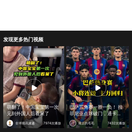
发现更多热门视频
萌翻了！中国宝宝第一次
巴萨三角赛一胜一负！ 拉
见到外国人后看呆了
菲尼亚点球破门，通卡拉
依旧夯！
全球视讯速递
7974次播放
崖上的毛毛
7432次播放