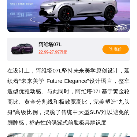
阿维塔07L
询底价
22.99-27.99万元
在设计上，阿维塔07L坚持未来美学原创设计，延
续着“未来美学 Future Elegance”设计语言，整车
造型优雅动感。与此同时，阿维塔07L基于黄金轮
高比、黄金分割线和极致宽高比，完美塑造“九头
身”高级比例，摆脱了传统中大型SUV难以避免的
臃肿感，标志性的碟翼式前脸极具辨识度。