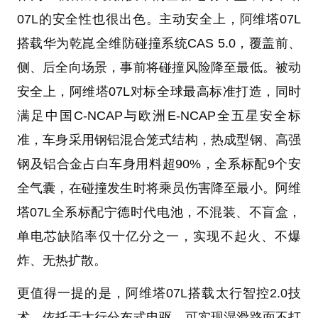
07L的安全性也很出色。主动安全上，阿维塔07L
搭载华为乾崑全维防碰撞系统CAS 5.0，覆盖前、
侧、后全向场景，事前将碰撞风险降至最低。被动
安全上，阿维塔07L对标全球最高标准打造，同时
满足中国C-NCAP与欧洲E-NCAP全五星安全标
准，车身采用钢铝混合笼式结构，热成型钢、高强
钢及铝合金占白车身用料超90%，全系标配9个安
全气囊，在碰撞发生时将乘员伤害降至最小。阿维
塔07L全系标配宁德时代电池，不混装、不盲盒，
单电芯缺陷率仅十亿分之一，实现不起火、不爆
炸、无热扩散。
更值得一提的是，阿维塔07L搭载太行智控2.0技
术，依托于太行分布式电驱，可实现湿滑路面不打