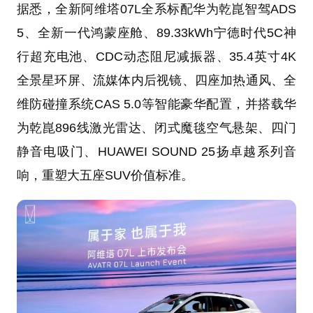
据悉，全新阿维塔07L全系标配华为乾崑智驾ADS
5、全新一代鸿蒙座舱、89.33kWh宁德时代5C神
行超充电池、CDC动态阻尼减振器、35.4英寸4K
全景星环屏、流媒体内后视镜、四座加热通风、全
维防碰撞系统CAS 5.0等智能豪华配置，并搭载华
为乾崑896线激光雷达、闭式魔毯空气悬架、四门
静音电吸门、HUAWEI SOUND 25扬卓越系列音
响，重塑大五座SUV价值标准。