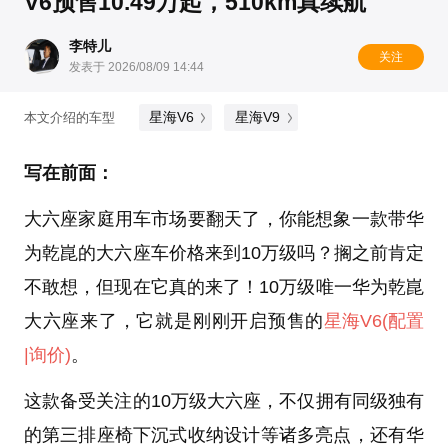
V6预售10.49万起，510km真续航
李特儿
关注
发表于 2026/08/09 14:44
星海V6
星海V9
本文介绍的车型
写在前面：
大六座家庭用车市场要翻天了，你能想象一款带华
为乾崑的大六座车价格来到10万级吗？搁之前肯定
不敢想，但现在它真的来了！10万级唯一华为乾崑
大六座来了，它就是刚刚开启预售的
星海V6
(配置
|询价)
。
这款备受关注的10万级大六座，不仅拥有同级独有
的第三排座椅下沉式收纳设计等诸多亮点，还有华