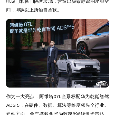
电吸门和四门隔音玻璃，营造出极致静谧的座舱空
间，脚踝以上所触皆柔软。
作为一大亮点，阿维塔07L全系标配华为乾崑智驾
ADS 5，在硬件、数据、算法等维度领先全行业。
硬件方面，全车搭载含华为乾崑896线激光雷达、