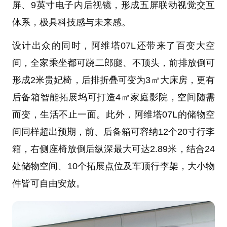
屏、9英寸电子内后视镜，形成五屏联动视觉交互
体系，极具科技感与未来感。
设计出众的同时，阿维塔07L还带来了百变大空
间，全家乘坐都可跷二郎腿、不顶头，前排放倒可
形成2米贵妃椅，后排折叠可变为3㎡大床房，更有
后备箱智能拓展坞可打造4㎡家庭影院，空间随需
而变，生活不止一面。此外，阿维塔07L的储物空
间同样超出预期，前、后备箱可容纳12个20寸行李
箱，右侧座椅放倒后纵深最大可达2.89米，结合24
处储物空间、10个拓展点位及车顶行李架，大小物
件皆可自由安放。