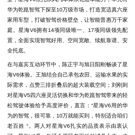
华为乾崑智驾下探至10万级市场，打造宽适真六座
家用车型，打破智驾价格壁垒，让智能普惠万千家
庭。星海V6拥有14项同级唯一、17项同级领先配
置，全面实现智驾好用、空间宽敞、续航靠谱、安
全托底。
在与嘉宾互动环节中，陈正宇与旭日阳刚畅谈了星
海V6体验。王旭结合自己承包农田、运输水果的实
际需求，点赞三排折叠后的超大装载空间；刘刚则
对星海V5四六座灵活切换和华为乾崑智驾带来的轻
松驾驶体验给予高度评价，直言：“星海V6用的华
为的智驾，很可靠，10万就能买到，特别适合咱们
老百姓 “。两人对星海V6扎实的品质表示由衷认