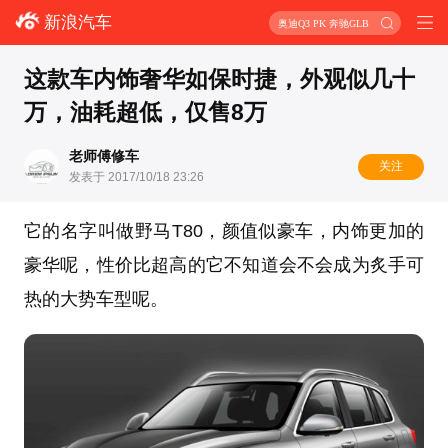
新浪汽车
奥迪Q3 PK 奔驰GLB
这款车内饰奢华如保时捷，外观似几十
万，油耗超低，仅售8万
老师傅修车
关注
发表于 2017/10/18 23:26
它的名字叫做野马T80，颜值似豪车，内饰更加的
豪华呢，性价比超高的它不知道会不会成为炙手可
热的大势车型呢。