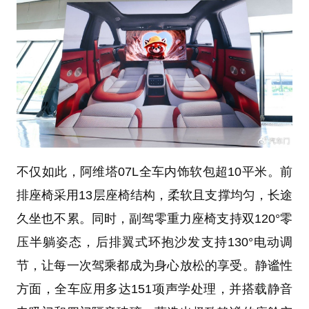
不仅如此，阿维塔07L全车内饰软包超10平米。前
排座椅采用13层座椅结构，柔软且支撑均匀，长途
久坐也不累。同时，副驾零重力座椅支持双120°零
压半躺姿态，后排翼式环抱沙发支持130°电动调
节，让每一次驾乘都成为身心放松的享受。静谧性
方面，全车应用多达151项声学处理，并搭载静音