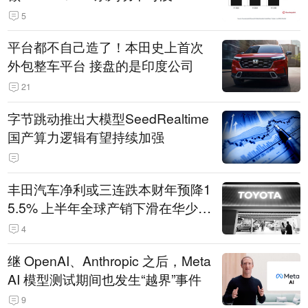
5
平台都不自己造了！本田史上首次
外包整车平台 接盘的是印度公司
21
字节跳动推出大模型SeedRealtime
国产算力逻辑有望持续加强
丰田汽车净利或三连跌本财年预降1
5.5% 上半年全球产销下滑在华少卖
14.3万辆
4
继 OpenAI、Anthropic 之后，Meta
AI 模型测试期间也发生“越界”事件
9