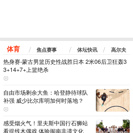
体育
焦点赛事
体坛快讯
高尔夫
热身赛-蒙古男篮历史性战胜日本 2米06后卫狂轰3
3+14+7+上篮绝杀
自由市场剩余大鱼：哈登静待球队
补强 威少比尔库明加何时落地？
感受烟火气！里夫斯中国行石狮站
看提线木偶戏 体验闽南非遗文化