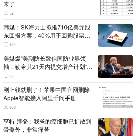
来了
52
韩媒：SK海力士拟推710亿美元股
东回报方案，40%用于回购股票，
相当于美股发行规模
364
美媒爆“美副防长致信国防业界领
袖，勒令其21天内提交增产计划”，
五角大楼回应
35
刚上线就删了！苹果中国官网删除
Apple智能接入阿里千问手册
903
亨特·拜登：我爸的癌细胞已扩散到
骨骼外，非常痛苦