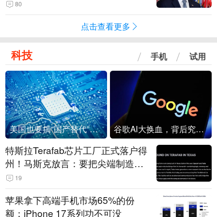
80
点击查看更多
科技
手机
试用
美国也要搞“国产替代”？先算清三笔账
谷歌AI大换血，背后究竟发生了什么？
特斯拉Terafab芯片工厂正式落户得
州！马斯克放言：要把尖端制造带
回美国
19
苹果拿下高端手机市场65%的份
额：iPhone 17系列功不可没