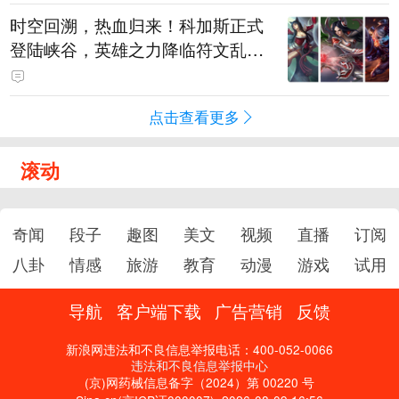
时空回溯，热血归来！科加斯正式
登陆峡谷，英雄之力降临符文乱
斗！
点击查看更多
滚动
奇闻
段子
趣图
美文
视频
直播
订阅
八卦
情感
旅游
教育
动漫
游戏
试用
导航
客户端下载
广告营销
反馈
新浪网违法和不良信息举报电话：400-052-0066
违法和不良信息举报中心
(京)网药械信息备字（2024）第 00220 号