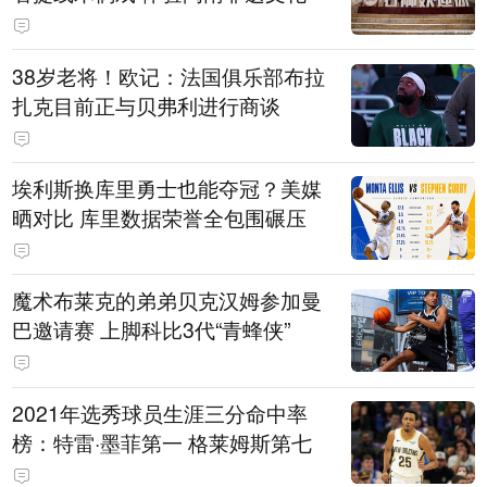
38岁老将！欧记：法国俱乐部布拉
扎克目前正与贝弗利进行商谈
埃利斯换库里勇士也能夺冠？美媒
晒对比 库里数据荣誉全包围碾压
魔术布莱克的弟弟贝克汉姆参加曼
巴邀请赛 上脚科比3代“青蜂侠”
2021年选秀球员生涯三分命中率
榜：特雷·墨菲第一 格莱姆斯第七