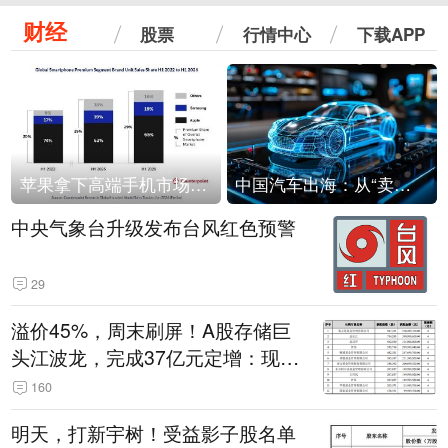
财经
股票
行情中心
下载APP
苹果拿下高端手机市场65%的份额：iPhone 17系列功不可没
中国汽车出海：从“卖出去”到“走进去”
中央气象台升级发布台风红色预警
29
溢价45%，周末刷屏！A股存储巨
头江波龙，完成37亿元定增：现价
386.6元，定增价560元
160
明天，打新宇树！受益影子股名单