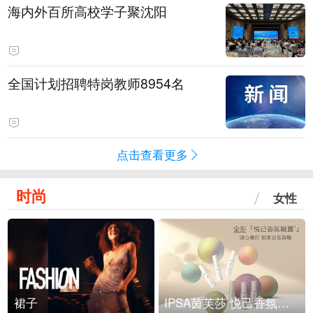
海内外百所高校学子聚沈阳
全国计划招聘特岗教师8954名
点击查看更多
时尚
女性
裙子
IPSA茵芙莎 悦己香氛凝露上市