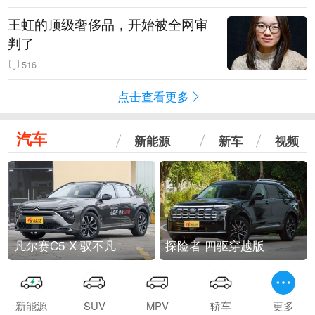
王虹的顶级奢侈品，开始被全网审
判了
516
点击查看更多
汽车
新能源
新车
视频
凡尔赛C5 X 驭不凡
探险者 四驱穿越版
新能源
SUV
MPV
轿车
更多