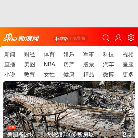
标准版
智能版
新闻
财经
体育
娱乐
军事
科技
视频
直播
美图
NBA
房产
股票
汽车
星座
小说
教育
女性
健康
精品
微博
更多
图集
2
美国斯波坎：野火烧毁700多所房屋
/
6