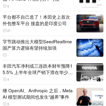
5
平台都不自己造了！本田史上首次
外包整车平台 接盘的是印度公司
21
字节跳动推出大模型SeedRealtime
国产算力逻辑有望持续加强
丰田汽车净利或三连跌本财年预降1
5.5% 上半年全球产销下滑在华少卖
14.3万辆
4
继 OpenAI、Anthropic 之后，Meta
AI 模型测试期间也发生“越界”事件
9