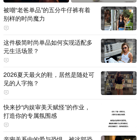
被嘲“老爸单品”的五分牛仔裤有着
别样的时尚魔力
这件极简时尚单品如何实现适配多
元生活场景？
2026夏天最火的鞋，居然是随处可
见的人字拖？
快来抄“内娱审美天赋怪”的作业，
打造你的专属氛围感
亲密关系中的爱与恐惧，被这部恐