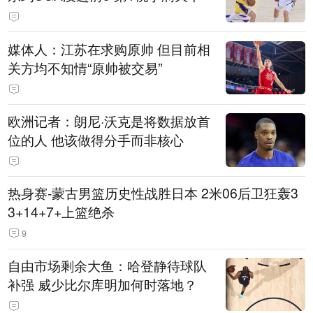
媒体人：江苏在求购原帅 但目前相
关方均不知情“原帅被交易”
欧洲记者：朗尼·沃克是将数据放首
位的人 他该做得分手而非核心
热身赛-蒙古男篮历史性战胜日本 2米06后卫狂轰3
3+14+7+上篮绝杀
9
自由市场剩余大鱼：哈登静待球队
补强 威少比尔库明加何时落地？