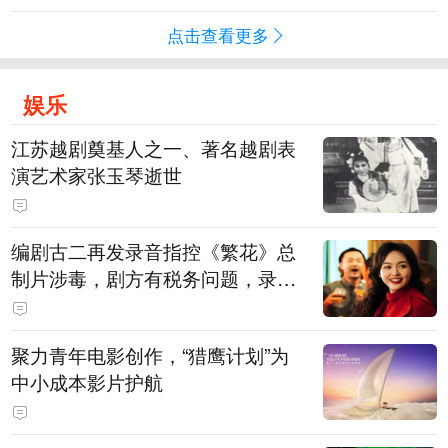
点击查看更多
娱乐
江苏越剧奠基人之一、著名越剧表
演艺术家张玉琴逝世
编剧古二再发录音指控《繁花》总
制片涉毒，剧方有税务问题，录音
中王家卫称“一点够了，要不然又要
出事”
聚力青年电影创作，“猎鹰计划”为
中小成本影片护航