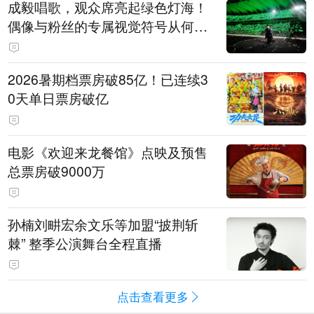
成毅唱歌，观众席亮起绿色灯海！
偶像与粉丝的专属视觉符号从何而
来
2026暑期档票房破85亿！已连续3
0天单日票房破亿
电影《欢迎来龙餐馆》点映及预售
总票房破9000万
孙楠刘畊宏余文乐等加盟“披荆斩
棘” 整季公演舞台全程直播
点击查看更多