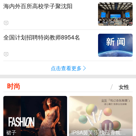
海内外百所高校学子聚沈阳
全国计划招聘特岗教师8954名
点击查看更多
时尚
女性
裙子
IPSA茵芙莎 悦己香氛凝露上市