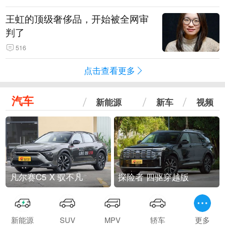
王虹的顶级奢侈品，开始被全网审
判了
516
点击查看更多
汽车
新能源
新车
视频
凡尔赛C5 X 驭不凡
探险者 四驱穿越版
新能源
SUV
MPV
轿车
更多