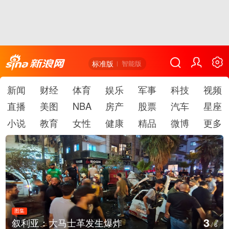
标准版
智能版
新闻
财经
体育
娱乐
军事
科技
视频
直播
美图
NBA
房产
股票
汽车
星座
小说
教育
女性
健康
精品
微博
更多
图集
4
云南弥勒：欢庆火把节
/
6