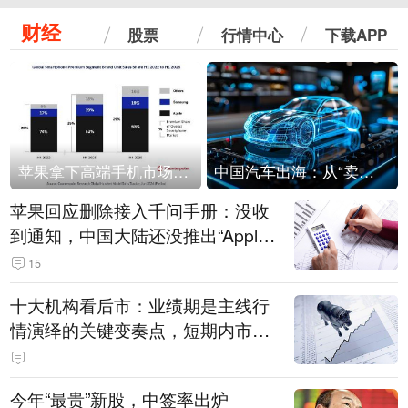
财经
股票
行情中心
下载APP
苹果拿下高端手机市场65%的份额：iPhone 17系列功不可没
中国汽车出海：从“卖出去”到“走进去”
苹果回应删除接入千问手册：没收
到通知，中国大陆还没推出“Apple
智能使用千问”功能
15
十大机构看后市：业绩期是主线行
情演绎的关键变奏点，短期内市场
或继续反弹，关注三条业绩主线
今年“最贵”新股，中签率出炉