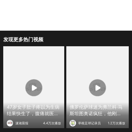
发现更多热门视频
47岁女子肚子疼以为生病
佛罗伦萨球迷为弗兰科·马
结果快生了，腹痛就医才
斯坦图奥诺疯狂，他刚从
知怀孕1小时后产下女婴
皇家马德里租借加盟！
潇湘晨报
4.4万次播放
草根足球记录员
1.2万次播放